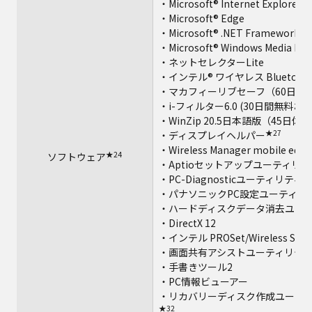
・Microsoft® Internet Explorer 1
・Microsoft® Edge
・Microsoft® .NET Framework 4.
・Microsoft® Windows Media Play
・ネットセレクターLite
・インテル® ワイヤレス Bluetoot
・マカフィーリブセーフ（60日間
・i-フィルター6.0 (30日間無料お
・WinZip 20.5日本語版（45日体
★27
・ディスプレイヘルパー
・Wireless Manager mobile editi
★24
ソフトウェア
・Aptioセットアップユーティリテ
★
・PC-Diagnosticユーティリティ
・パナソニックPC設定ユーティリ
・ハードディスクデータ消去ユー
・DirectX 12
・インテル PROSet/Wireless Soft
・画面共有アシストユーティリテ
・手書きツール2
・PC情報ビューアー
・リカバリーディスク作成ユーテ
★32