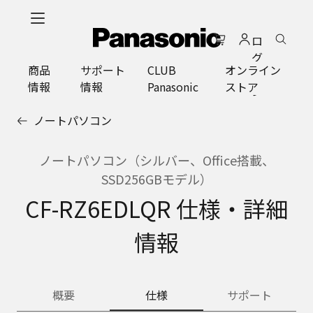
メ
イ
ロ
ン
グ
コ
商品
サポート
CLUB
オンライン
イ
ン
情報
情報
Panasonic
ストア
ン
テ
ン
ノートパソコン
ツ
に
ス
ノートパソコン（シルバー、Office搭載、
キ
SSD256GBモデル）
ッ
CF-RZ6EDLQR 仕様・詳細
プ
情報
概要
仕様
サポート