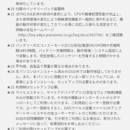
寿命化しています。
付属のバッテリーパック装着時
JEITA2.0は近年の技術の進歩により、CPUや画像処理性能が向上し、
また使用環境の変化により無線通信機能が一般的に使われるなど、機
器の動作状態が変化してきている事に対応した新たな測定法です。
詳細は当社ホームページ
（http://faq.askpc.panasonic.co.jp/faq/docs/003706）をご確認願
います。
バッテリーのエコノミーモード(ECO)有効(電源ON/OFF)時の充電時
間は約3時間。バッテリー充電時間は、動作環境・システム設定によ
り変動します。完全放電したバッテリーを充電すると時間がかかる
場合があります。
平均値。各製品で質量が異なる場合があります。
本パソコンはインストール済みのOS以外では動作保証しておりませ
ん。また、本パソコンに搭載されている一部ソフトウェアには、お
客様によるインストール、セットアップが必要なものがあります。
利用時はセットアップ必要。
ウイルススキャン、サイトアドバイザプラス(安全なウェブ検索)機能
のみが搭載されています。その他の機能はインターネットからダウ
ンロードしてご利用いただけます。ご利用前にユーザー登録が必要
です。ユーザー登録をすると、DAT(ウイルス定義ファイル)のアップ
デートサービスやその他ユーザーサポートがご利用いただけます。
60日の試用期間終了後、引き続きご利用になる場合は、表示された
メッセージに従って、有償契約をお申し込みください。
ご利用の際はセットアップが必要です。