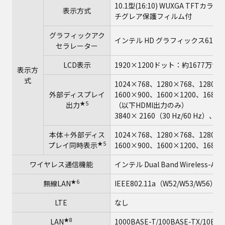
10.1型(16:10) WUXGA TF
表示方式
チグレア保護フィルム付
グラフィックアク
インテル HD グラフィックス615
セラレーター
LCD表示
1920×1200ドット：約1677万色
表示方
式
1024×768、1280×768、1280×
外部ディスプレイ
1600×900、1600×1200、168
★5
出力
（以下HDMI出力のみ）
3840× 2160（30 Hz/60 Hz）、40
本体＋外部ディス
1024×768、1280×768、1280×
★5
プレイ同時表示
1600×900、1600×1200、168
ワイヤレス通信機能
インテル Dual Band Wireless-AC 
★6
無線LAN
IEEE802.11a（W52/W53/W56）/b
LTE
なし
★8
LAN
1000BASE-T/100BASE-TX/10BAS