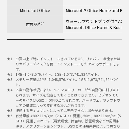
Microsoft Office
Microsoft® Office Home and Bus
ウォールマウントプラグ付きACア
★34
付属品
Microsoft Office Home & Busine
お買い上げ時にインストールされているOS、リカバリー機能または
リカバリーディスクを使ってインストールしたOSのみサポートしま
す。
1MB=1,048,576バイト。1GB=1,073,741,824バイト。
メモリー容量は1MB=1,048,576バイト。1GB=1,073,741,824バイ
ト。
本機の動作状況により、メインメモリーの一部が自動的に割り当て
られます。サイズを設定しておくことはできません。ビデオメモリ
ーのサイズはOSにより割り当てられます。ハードウェアやソフトウ
ェアの構成によって変化する場合があります。
接続するディスプレイによっては表示できない場合があります。
有効距離は802.11b/g/n（2.4 GHz）見通し50m、802.11a/n/ac（5
GHz）見通し30mです（電波環境、障害物、設置環境などの周囲条
件や、アプリケーションソフト、OSなどの使用条件によって異なり