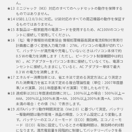
ん。
ミニジャック（M3）対応のすべてのヘッドセットの動作を保障する
ものではありません。
USB1.1/2.0/3.0に対応。USB対応のすべての周辺機器の動作を保証す
るものではありません。
本製品は一般家庭用の電源コードを使用するため、AC100Vのコンセ
ントに接続して使用してください。
（社）電子情報技術産業協会 情報処理機器高調波電流抑制対策実行
計画書に基づく定格入力電力値： 27W。パソコンの電源が切れてい
て、バッテリーが満充電や充電していないときはパソコン本体で約
0.5 Wの電力を消費します（ ただし、ピークシフト制御期間中は約1
W）。AC アダプターをパソコン本体に接続していなくても、電源コ
ンセントに接続したままにしていると、AC アダプター単体で最大
0.3 W の電力を消費します。
エネルギー消費効率とは、省エネ法で定める測定方法により測定さ
れた消費電力を省エネ法で定める複合理論性能（単位：2007年度基
準/メガ演算、2011年度基準/ギガ演算）で除したものです。
達成率は2011年度達成目標に対し、100％以上の場合：500％以上＝
AAA、200％以上500％未満＝AA、100％以上200％未満＝A、100％
未満の場合：その値（％）で表示します。
JEITAバッテリ動作時間測定法（Ver.2.0）に基づいて測定。バッテリ
ー駆動時間は動作環境・液晶の輝度、システム設定により変動しま
す。バッテリーのエコノミーモード（ECO）無効時。エコノミーモ
ード（ECO）有効に設定しているときの駆動時間は、無効時の約8割
になります。満充電容量を段階的に制御してバッテリーパックを長