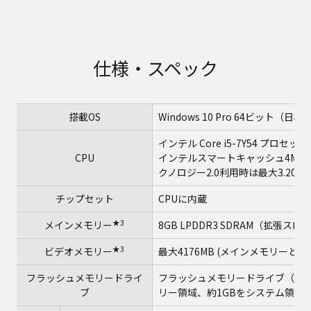
仕様・スペック
搭載OS
Windows 10 Pro 64ビット（日
インテル Core i5-7Y54 プロセッ
★
CPU
インテルスマートキャッシュ4MB
クノロジー2.0利用時は最大3.20GH
チップセット
CPUに内蔵
★3
メインメモリー
8GB LPDDR3 SDRAM（拡張ス
★3
ビデオメモリー
最大4176MB (メインメモリーと共
フラッシュメモリードライ
フラッシュメモリードライブ（SSD）2
ブ
リー領域、約1GBをシステム領域