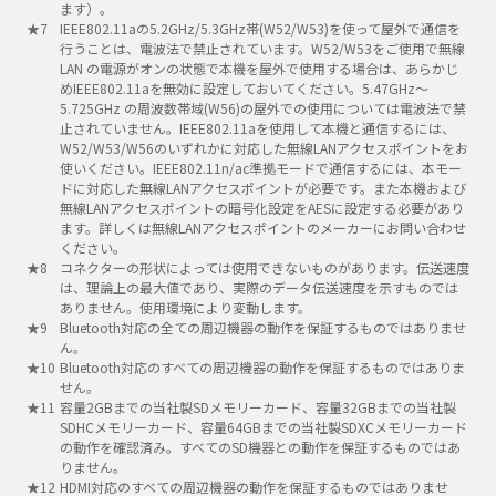
ます）。
IEEE802.11aの5.2GHz/5.3GHz帯(W52/W53)を使って屋外で通信を
行うことは、電波法で禁止されています。W52/W53をご使用で無線
LAN の電源がオンの状態で本機を屋外で使用する場合は、あらかじ
めIEEE802.11aを無効に設定しておいてください。5.47GHz～
5.725GHz の周波数帯域(W56)の屋外での使用については電波法で禁
止されていません。IEEE802.11aを使用して本機と通信するには、
W52/W53/W56のいずれかに対応した無線LANアクセスポイントをお
使いください。IEEE802.11n/ac準拠モードで通信するには、本モー
ドに対応した無線LANアクセスポイントが必要です。また本機および
無線LANアクセスポイントの暗号化設定をAESに設定する必要があり
ます。詳しくは無線LANアクセスポイントのメーカーにお問い合わせ
ください。
コネクターの形状によっては使用できないものがあります。伝送速度
は、理論上の最大値であり、実際のデータ伝送速度を示すものでは
ありません。使用環境により変動します。
Bluetooth対応の全ての周辺機器の動作を保証するものではありませ
ん。
Bluetooth対応のすべての周辺機器の動作を保証するものではありま
せん。
容量2GBまでの当社製SDメモリーカード、容量32GBまでの当社製
SDHCメモリーカード、容量64GBまでの当社製SDXCメモリーカード
の動作を確認済み。すべてのSD機器との動作を保証するものではあ
りません。
HDMI対応のすべての周辺機器の動作を保証するものではありませ