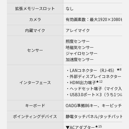
拡張メモリースロット
なし
カメラ
有効画素数：最大1920×1080ピク
内蔵マイク
アレイマイク
照度センサー
地磁気センサー
センサー
ジャイロセンサー
加速度センサー
★8
・LANコネクター（RJ-45）
・外部ディスプレイコネクター（アナロ
★12
インターフェース
・HDMI出力端子
・ヘッドセット端子（マイク入力＋
・USB3.0ポート×3（うち1つは
キーボード
OADG準拠86キー、キーピッチ16.8
ポインティングデバイス
静電タッチパネル/タッチパッド
★15
▼ACアダプター