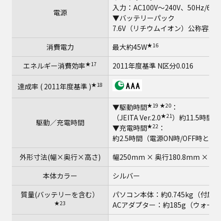
入力：AC100V～240V、50Hz/6
電源
▼バッテリーパック
7.6V（リチウムイオン）公称容量48
★16
消費電力
最大約45W
★17
エネルギー消費効率
2011年度基準 N区分0.016
★18
達成率 ( 2011年度基準 )
★19
★20
▼駆動時間
：
★21
（JEITA Ver.2.0
）約11.5時間
駆動／充電時間
★22
▼充電時間
：
約2.5時間（電源ON時/OFF時とも
外形寸法(幅×奥行×高さ)
幅250mm × 奥行180.8mm × 高
本体カラー
シルバー
質量(バッテリーを含む）
パソコン本体：約0.745kg（付属
★23
ACアダプター：約185g（ウォー