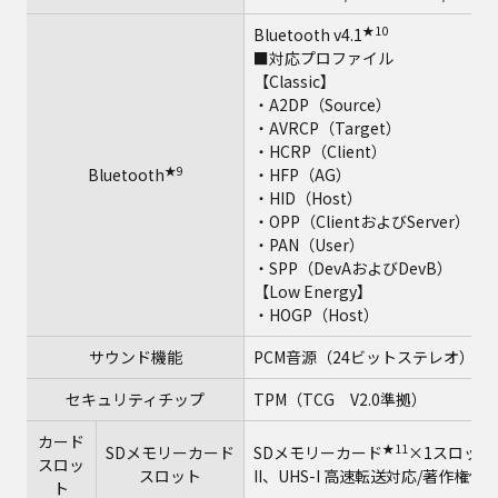
★10
Bluetooth v4.1
■対応プロファイル
【Classic】
・A2DP（Source）
・AVRCP（Target）
・HCRP（Client）
★9
Bluetooth
・HFP（AG）
・HID（Host）
・OPP（ClientおよびServer）
・PAN（User）
・SPP（DevAおよびDevB）
【Low Energy】
・HOGP（Host）
サウンド機能
PCM音源（24ビットステレオ）、インテ
セキュリティチップ
TPM（TCG V2.0準拠）
カード
★11
SDメモリーカード
SDメモリーカード
×1スロット
スロッ
スロット
II、UHS-I 高速転送対応/著作権
ト