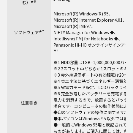
★6
む）
Microsoft(R) Windows(R) 95、
Microsoft(R) Internet Explorer 4.01、
Microsoft(R) IME97、
★7
ソフトウェア
NIFTY Manager for Windows ◆、
Intellisync(TM) for Notebooks ◆、
Panasonic Hi-HO オンラインサインア
★8
※1 HDD容量は1GB=1,000,000,000バ
※2 2スロット中どちらか1スロットのみ
※3 赤外線通信ポートの有効距離は20～5
※4 省エネ法に基づくエネルギー消費効率
※5 省電力モード設定、LCDバックライ
※6 完全放電したバッテリーを充電する
電力を消費するので、放置するとバッテリ
注意書き
場合です。コンピュータの動作状態により
◆印のソフトウェアの操作に関するサポー
●本パソコンはWindows 95 以外では
●一般的にWindows 95用と表記され
ものがあります。ご購入に関しては、各ソ