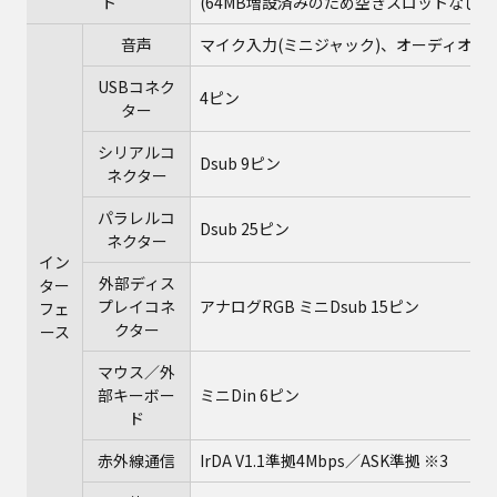
ト
(64MB増設済みのため空きスロットなし)
音声
マイク入力(ミニジャック)、オーディオ出力
USBコネク
4ピン
ター
シリアルコ
Dsub 9ピン
ネクター
パラレルコ
Dsub 25ピン
ネクター
イン
外部ディス
ター
プレイコネ
アナログRGB ミニDsub 15ピン
フェ
クター
ース
マウス／外
部キーボー
ミニDin 6ピン
ド
赤外線通信
IrDA V1.1準拠4Mbps／ASK準拠 ※3