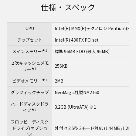
仕様・スペック
CPU
Intel(R) MMX(R)テクノロジ Pentium(R
チップセット
Intel(R) 430TX PCI set
★1
メインメモリー
標準 96MB EDO (最大 96MB)
２次キャッシュメモ
256KB
★2
リー
★1
ビデオメモリー
2MB
グラフィックチップ
NeoMagic社製NM2160
ハードディスクドラ
3.2GB (UltraATA) ※1
★3
イブ
フロッピーディスク
ドライブ(オプショ
外付け 3.5型 3モード対応 (1.44MB /1.2MB 
ン)