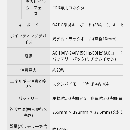
その他イン
ターフェー
FDD専用コネクター
ス
キーボード
OADG準拠キーボード (88キー)、キーピッ
ポインティングデバ
光学式トラックボール(直径16mm)
イス
AC 100V-240V (50Hz/60Hz)(ACコードは
電源
バッテリーパック(リチウムイオン)
消費電力
約28W
エネルギー消費効率
スタンバイモード時 : 約4W ※4
★5
バッテリー
駆動:約5.0時間 ※5 充電:約3.0時間(電源
外形寸法(幅×奥行×
255mm × 192mm × 32.6mm (突起部除
高さ)
質量(バッテリーを含
約1.45kg