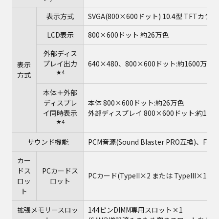
表示方式
SVGA(800×600ドット) 10.4型 TFTカラ
LCD表示
800×600ドット 約26万色
外部ディス
プレイ出力
640×480、800×600ドット:約1600万色、
表示
★4
方式
本体＋外部
ディスプレ
本体 800×600ドット:約26万色
イ同時表示
外部ディスプレイ 800×600ドット:約160
★4
サウンド機能
PCM音源(Sound Blaster PRO互
カー
ドス
PCカードス
PCカード(TypeII×2 または TypeIII×1
ロッ
ロット
ト
拡張メモリースロッ
144ピンDIMM専用スロット×1