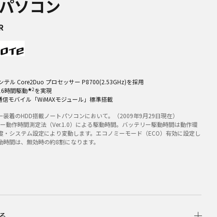
パソコン
R
ル Core2Duo プロセッサー P8700(2.53GHz)を採用
★2
16時間駆動
を実現
信モバイル「WiMAXモジュール」標準搭載
装着のHDD搭載ノートパソコンにおいて。（2009年9月29日現在）
テリー動作時間測定法（Ver.1.0）による駆動時間。バッテリー駆動時間は動作環
度・システム設定により変動します。エコノミーモード（ECO）有効に設定し
動時間は、無効時の約8割になります。
る