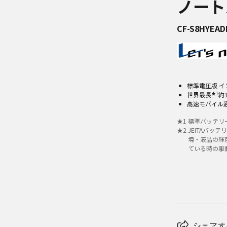
ノート
CF-S8HYEAD
標準電圧版 インテ
★1
世界最長
約
高速モバイル通
★
1
標準バッテリー
★
2
JEITAバッ
境・液晶の輝
ている時の駆
シェアす