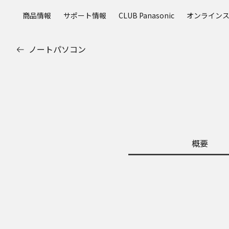
メ
商品情報
サポート情報
CLUB Panasonic
オンライン
イ
ン
コ
ノートパソコン
ン
テ
ン
ツ
に
ス
キ
ッ
概要
プ