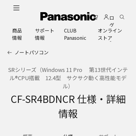
メ
イ
ロ
ン
グ
コ
商品
サポート
CLUB
オンライン
イ
ン
情報
情報
Panasonic
ストア
ン
テ
ン
ノートパソコン
ツ
に
ス
SRシリーズ（Windows 11 Pro 第13世代インテ
キ
ル®CPU搭載 12.4型 サクサク動く高性能モデ
ッ
ル）
プ
CF-SR4BDNCR 仕様・詳細
情報