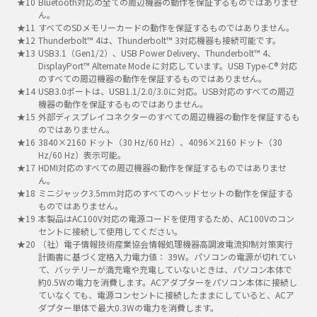
Bluetooth対応の全ての周辺機器の動作を保証するものではありませ
ん。
すべてのSDメモリーカードの動作を保証するものではありません。
Thunderbolt™ 4は、Thunderbolt™ 3対応機器も接続可能です。
USB3.1（Gen1/2）、USB Power Delivery、Thunderbolt™ 4、
DisplayPort™ Alternate Mode に対応しています。USB Type-C® 対応
のすべての周辺機器の動作を保証するものではありません。
USB3.0ポートは、USB1.1/2.0/3.0に対応。USB対応のすべての周辺
機器の動作を保証するものではありません。
外部ディスプレイコネクターのすべての周辺機器の動作を保証するも
のではありません。
3840×2160 ドット（30 Hz/60 Hz）、4096×2160 ドット（30
Hz/60 Hz）表示可能。
HDMI対応のすべての周辺機器の動作を保証するものではありませ
ん。
ミニジャック3.5mm対応のすべてのヘッドセットの動作を保証する
ものではありません。
本製品はAC100V対応の電源コードを使用するため、AC100Vのコン
セントに接続して使用してください。
（社）電子情報技術産業協会情報処理機器高調波電流抑制対策実行
計画書に基づく定格入力電力値： 39W。パソコンの電源が切れてい
て、バッテリーが満充電や充電していないときは、パソコン本体で
約0.5Wの電力を消費します。ACアダプターをパソコン本体に接続し
ていなくても、電源コンセントに接続したままにしていると、ACア
ダプター単体で最大0.3Wの電力を消費します。