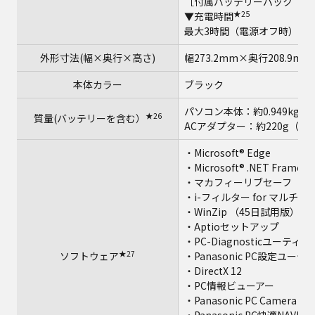
［付属バッテリーパック（標
★25
▼充電時間
最大3時間（電源オフ時）／
外形寸法(幅×奥行×高さ)
幅273.2mm×奥行208.9
本体カラー
ブラック
パソコン本体：約0.949kg
★26
質量(バッテリーを含む）
ACアダプター：約220g（電
・Microsoft® Edge
・Microsoft® .NET Framewo
・マカフィーリブセーフ（6
・i-フィルター for マルチデ
★2
・WinZip （45日試用版）
・Aptioセットアップ
・PC-Diagnosticユーティ
★27
ソフトウェア
・Panasonic PC設定ユー
・DirectX 12
・PC情報ビューアー
・Panasonic PC Camera Util