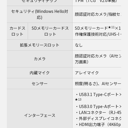
セキュリティチップ
TPM（TCG V2.0準拠）
セキュリティ(Windows Hello対
顔認証対応カメラ/指紋セン
応)
★11
カードス
SDメモリーカードス
SDメモリーカード
×1ス
ロット
ロット
作権保護技術対応/UHS-I・
拡張メモリースロット
なし
顔認証対応カメラ（AIセンサー
カメラ
万画素）
内蔵マイク
アレイマイク
センサー
照度(明るさ)、AIセンサー
・USB3.1 Type-Cポート×2（
★13
★
・USB3.0 Type-Aポート×3
★
・LANコネクター（RJ-45）
インターフェース
・外部ディスプレイコネクター（
・HDMI出力端子（4K60p出