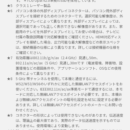
す。 ＊TCG Opal v2.0準拠のSSDを採用しています。
クラス１レーザー製品
パソコン本体の外部ディスプレイコネクターは、パソコン用外部ディ
スプレイを接続するためのコネクターです。選択可能な解像度は、外
部ディスプレイによって異なります。外部ディスプレイによっては、
選択可能であっても正しく表示できない解像度があります。また、家
庭用のテレビを外部ディスプレイとしてお使いの場合は、テレビに
付属の取扱説明書で対応解像度をご確認ください。HDMI対応ディス
プレイを接続した場合、出力可能な最大解像度などの表示スペック
は、接続機器の仕様により異なります。詳しくは接続機器の仕様を
ご確認ください。
有効距離は802.11b/g/n/ax（2.4 GHz）見通し50m、
802.11a/n/ac/ax（5 GHz）見通し30mです（電波環境、障害物、設
置環境などの周囲条件や、アプリケーションソフト、OSなどの使用
条件によって異なります）。
5 GHz 帯チャンネルを使用して本機と通信するには、
W52/W53/W56のいずれかに対応した無線LANアクセスポイントをお
使いください。IEEE802.11n/ac/ax準拠モードで通信するには、本モ
ードに対応した無線LANアクセスポイントが必要です。また、本機お
よび無線LANアクセスポイントの暗号化設定をAESに設定する必要が
あります。詳しくは無線LANアクセスポイントのメーカーにお問い合
わせください。
コネクターの形状によっては使用できないものがあります。伝送速度
は、理論上の最大値であり、実際のデータ伝送速度を示すものでは
ありません。使用環境により変動します。