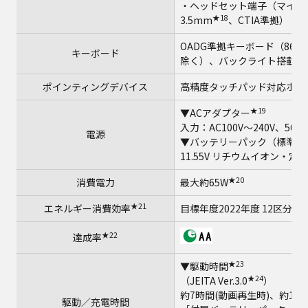
・ヘッドセット端子（マイク
★18
3.5mm
、CTIA準拠）
OADG準拠キーボード（86
キーボード
除く）、バックライト搭載
ポインティングデバイス
高精度タッチパッド対応ホイ
★19
▼ACアダプター
入力：AC100V～240V、50H
電源
▼バッテリーパック（標準）
11.55V リチウムイオン・定格
★20
消費電力
最大約65W
★21
エネルギー消費効率
目標年度2022年度 12区分17.
★22
達成率
★23
▼駆動時間
★24
（JEITA Ver.3.0
）
約7時間(動画再生時)、約15.
駆動／充電時間