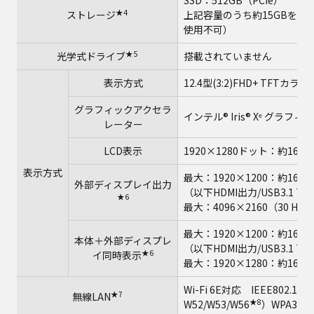
SSD：512GB（PCIe）
★4
ストレージ
上記容量のうち約15GBをリ
使用不可）
★5
光学式ドライブ
搭載されていません
表示方式
12.4型(3:2)FHD+ TFTカ
グラフィックアクセラ
インテル® Iris® Xᵉ グラ
レーター
LCD表示
1920×1280ドット：約167
表示方式
最大：1920×1200：約167
外部ディスプレイ出力
（以下HDMI出力/USB3.1 T
★6
最大：4096×2160（30 Hz/6
最大：1920×1200：約167
本体＋外部ディスプレ
（以下HDMI出力/USB3.1 T
★6
イ同時表示
最大：1920×1280：約167
Wi-Fi 6E対応 IEEE802.1
★7
無線LAN
★8
W52/W53/W56
）WPA3、W