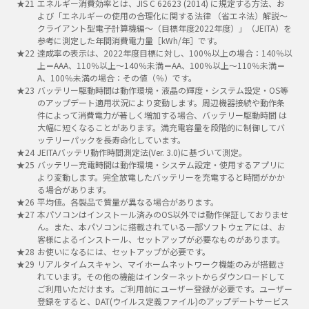
エネルギー消費効率とは、JIS C 62623 (2014) に規定する方法、お
よび「エネルギーの使用の合理化に関する法律 （省エネ法）解説～
クライアント型電子計算機編～（目標年度2022年度）」（JEITA）を
参考に測定した年間消費電力量［kWh/年］です。
達成率の表示は、2022年度目標に対し、100％以上の場合：140％以
上＝AAA、110％以上～140％未満＝AA、100％以上～110％未満＝
A、100％未満の場合：その値（％）です。
バッテリー駆動時間は動作環境・液晶の輝度・システム設定・OS等
のアップデート適用状況により変動します。周辺機器接続や動作条
件によって消費電力が著しく増加する場合、バッテリー駆動時間 は
大幅に短くなることがあります。満充電容量を段階的に制御してバ
ッテリーパックを長寿命化しています。
JEITAバッテリ動作時間測定法(Ver. 3.0)に基づいて測定。
バッテリー充電時間は動作環境・システム設定・使用するアプリに
より変動します。完全放電したバッテリーを充電すると時間がかか
る場合があります。
平均値。各製品で質量が異なる場合があります。
本パソコンはインストール済みのOS以外では動作保証しておりませ
ん。また、本パソコンに搭載されている一部ソフトウェアには、お
客様によるインストール、セットアップが必要なものがあります。
お使いになるには、セットアップが必要です。
リアルタイムスキャン、マイホームネットワーク機能のみが搭載さ
れています。その他の機能はインターネットからダウンロードして
ご利用いただけます。ご利用前にユーザー登録が必要です。ユーザー
登録をすると、DAT(ウイルス定義ファイル)のアップデートサービス