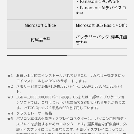
・Panasonic PC VVork
・Panaosnic AIデバイスコ
★30
Microsoft Office
Microsoft 365 Basic + Office
バッテリーパック(標準/軽量)、AC
★33
付属品
★34
等
お買い上げ時にインストールされているOS、リカバリー機能を使っ
てインストールしたOSのみサポートします。
メモリー容量は1MB=1,048,576バイト。1GB=1,073,741,824バイ
ト。
1GB＝1,000,000,000バイト表示。OSまたは一部のアプリケーショ
ンソフトでは、これよりも小さな数値でGB表示される場合がありま
す。 ＊TCG Opal v2.0準拠のSSDを採用しています。
クラス１レーザー製品
パソコン本体の外部ディスプレイコネクターは、パソコン用外部ディ
スプレイを接続するためのコネクターです。選択可能な解像度は、外
部ディスプレイによって異なります。外部ディスプレイによっては、