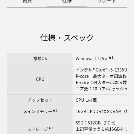
概要
仕様
サポート
仕様・スペック
★1
搭載OS
Windows 11 Pro
インテル® Core™ i5-1335U
P-core：最大ターボ周波数4.60
CPU
E-core：最大ターボ周波数3.40
コア数：10コア/キャッシュ：1
チップセット
CPUに内蔵
★2
メインメモリー
16GB LPDDR4X SDRAM
SSD：512GB（PCIe）
★3
ストレージ
上記容量のうち約15GBをリ