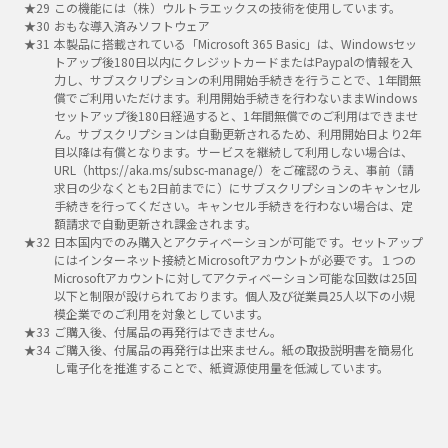
この機能には（株）ウルトラエックスの技術を使用しています。
おもな導入済みソフトウェア
本製品に搭載されている「Microsoft 365 Basic」は、Windowsセッ
トアップ後180日以内にクレジットカードまたはPaypalの情報を入
力し、サブスクリプションの利用開始手続きを行うことで、1年間無
償でご利用いただけます。利用開始手続きを行わないままWindows
セットアップ後180日経過すると、1年間無償でのご利用はできませ
ん。サブスクリプションは自動更新されるため、利用開始日より2年
目以降は有償となります。サービスを継続して利用しない場合は、
URL（https://aka.ms/subsc-manage/）をご確認のうえ、事前（請
求日の少なくとも2日前までに）にサブスクリプションのキャンセル
手続きを行ってください。キャンセル手続きを行わない場合は、定
額請求で自動更新され課金されます。
日本国内でのみ購入とアクティベーションが可能です。セットアップ
にはインターネット接続とMicrosoftアカウントが必要です。１つの
Microsoftアカウントに対してアクティベーション可能な回数は25回
以下と制限が設けられております。個人及び従業員25人以下の小規
模企業でのご利用を対象としています。
ご購入後、付属品の再発行はできません。
ご購入後、付属品の再発行は出来ません。紙の取扱説明書を簡易化
し電子化を推進することで、紙資源使用量を低減しています。