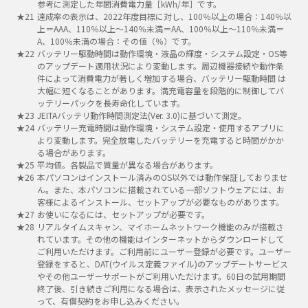
参考に測定した年間消費電力量［kWh/年］です。
達成率の表示は、2022年度目標に対し、100％以上の場合：140％以
上＝AAA、110％以上～140％未満＝AA、100％以上～110％未満＝
A、100％未満の場合：その値（％）です。
バッテリー駆動時間は動作環境・液晶の輝度・システム設定・OS等
のアップデート適用状況により変動します。周辺機器接続や動作条
件によって消費電力が著しく増加する場合、バッテリー駆動時間 は
大幅に短くなることがあります。満充電容量を段階的に制御してバ
ッテリーパックを長寿命化しています。
JEITAバッテリ動作時間測定法(Ver. 3.0)に基づいて測定。
バッテリー充電時間は動作環境・システム設定・使用するアプリに
より変動します。完全放電したバッテリーを充電すると時間がかか
る場合があります。
平均値。各製品で質量が異なる場合があります。
本パソコンはインストール済みのOS以外では動作保証しておりませ
ん。また、本パソコンに搭載されている一部ソフトウェアには、お
客様によるインストール、セットアップが必要なものがあります。
お使いになるには、セットアップが必要です。
リアルタイムスキャン、マイホームネットワーク機能のみが搭載さ
れています。その他の機能はインターネットからダウンロードして
ご利用いただけます。ご利用前にユーザー登録が必要です。ユーザー
登録をすると、DAT(ウイルス定義ファイル)のアップデートサービス
やその他ユーザーサポートがご利用いただけます。60日の試用期間
終了後、引き続きご利用になる場合は、表示されたメッセージに従
って、有償契約をお申し込みください。