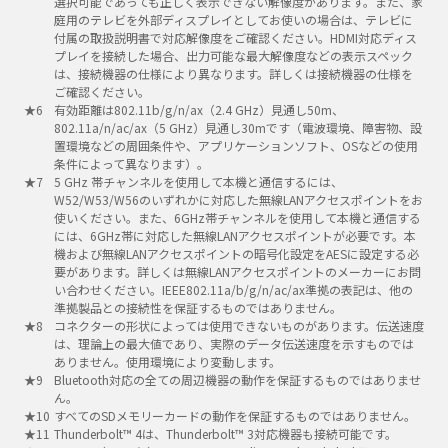
選択可能であっても正しく表示できない解像度があります。また、家
庭用のテレビを外部ディスプレイとしてお使いの場合は、テレビに
付属の取扱説明書で対応解像度をご確認ください。HDMI対応ディス
プレイを接続した場合、出力可能な最大解像度などの表示スペック
は、接続機器の仕様により異なります。詳しくは接続機器の仕様を
ご確認ください。
有効距離は802.11b/g/n/ax（2.4 GHz）見通し50m、
802.11a/n/ac/ax（5 GHz）見通し30mです（電波環境、障害物、設
置環境などの周囲条件や、アプリケーションソフト、OSなどの使用
条件によって異なります）。
5 GHz 帯チャンネルを使用して本機と通信するには、
W52/W53/W56のいずれかに対応した無線LANアクセスポイントをお
使いください。また、6GHz帯チャンネルを使用して本機と通信する
には、6GHz帯に対応した無線LANアクセスポイントが必要です。本
機および無線LANアクセスポイントの暗号化設定をAESに設定する必
要があります。詳しくは無線LANアクセスポイントのメーカーにお問
い合わせください。IEEE802.11a/b/g/n/ac/ax準拠の表記は、他の
準拠製品との接続性を保証するものではありません。
コネクターの形状によっては使用できないものがあります。伝送速度
は、理論上の最大値であり、実際のデータ伝送速度を示すものでは
ありません。使用環境により変動します。
Bluetooth対応の全ての周辺機器の動作を保証するものではありませ
ん。
すべてのSDメモリーカードの動作を保証するものではありません。
Thunderbolt™ 4は、Thunderbolt™ 3対応機器も接続可能です。