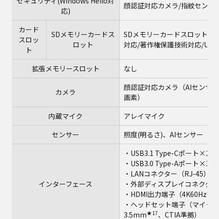
セキュリティ(Windows Hello対
顔認証対応カメラ/指紋センサ
応)
カード
★10
SDメモリーカードス
SDメモリーカードスロット
スロッ
ロット
対応/著作権保護技術対応/UHS
ト
拡張メモリースロット
なし
顔認証対応カメラ（AIセンサー対
カメラ
画素）
内蔵マイク
アレイマイク
センサー
照度(明るさ)、AIセンサー
・USB3.1 Type-Cポート×2（T
★1
・USB3.0 Type-Aポート×3
★8
・LANコネクター（RJ-45）
インターフェース
・外部ディスプレイコネクター（ア
・HDMI出力端子（4K60Hz出
・ヘッドセット端子（マイク
★17
3.5mm
、CTIA準拠）