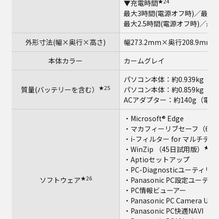
★24
▼充電時間
最大3時間(電源オフ時)／最大3
最大2.5時間(電源オフ時)／最
外形寸法(幅×奥行×高さ)
幅273.2mm×奥行208.9m
本体カラー
カームグレイ
パソコン本体：約0.939kg（
★25
質量(バッテリーを含む）
パソコン本体：約0.859kg（
ACアダプター：約140g（電源
・Microsoft® Edge
・マカフィーリブセーフ（60
・i-フィルター for マルチデ
★27
・WinZip （45日試用版）
・Aptioセットアップ
・PC-Diagnosticユーティリ
★26
ソフトウェア
・Panasonic PC設定ユーテ
・PC情報ビューアー
・Panasonic PC Camera Utili
・Panasonic PC快適NAVI