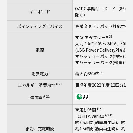
OADG準拠キーボード（86キ
キーボード
除く）
ポインティングデバイス
高精度タッチパッド対応ホイ
★18
▼ACアダプター
入力：AC100V～240V、50Hz
電源
(USB Power Delivery対応)
▼バッテリーパック(標準) 11.
▼バッテリーパック(軽量) 11.
★19
消費電力
最大約65W
★20
エネルギー消費効率
目標年度2022年度 12区分17.2
★21
達成率
★22
▼駆動時間
★23
（JEITA Ver.3.0
）
約7.6時間(動画再生時)、約19
駆動／充電時間
約4.5時間(動画再生時)、約11