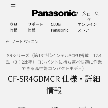
メ
イ
ロ
ン
グ
コ
商品
サポート
CLUB
オンライン
イ
ン
情報
情報
Panasonic
ストア
ン
テ
ン
ノートパソコン
ツ
に
ス
SRシリーズ（第13世代インテル®CPU搭載 12.4
キ
型（3：2比率）コンパクトに持ち運べ快適に作業
ッ
できる高性能コンパクトボディ）
プ
CF-SR4GDMCR 仕様・詳細
情報