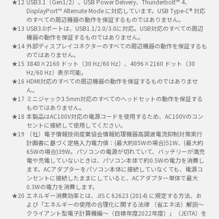
USB3.1（Gen1/2）、USB Power Delivery、Thunderbolt™ 4、
DisplayPort™ Alternate Mode に対応しています。USB Type-C® 対応
のすべての周辺機器の動作を保証するものではありません。
USB3.0ポートは、USB1.1/2.0/3.0に対応。USB対応のすべての周辺
機器の動作を保証するものではありません。
外部ディスプレイコネクターのすべての周辺機器の動作を保証するも
のではありません。
3840×2160 ドット（30 Hz/60 Hz）、4096×2160 ドット（30
Hz/60 Hz）表示可能。
HDMI対応のすべての周辺機器の動作を保証するものではありませ
ん。
ミニジャック3.5mm対応のすべてのヘッドセットの動作を保証する
ものではありません。
本製品はAC100V対応の電源コードを使用するため、AC100Vのコン
セントに接続して使用してください。
（社）電子情報技術産業協会情報処理機器高調波電流抑制対策実行
計画書に基づく定格入力電力値：(最大約85Wの場合)51W、(最大約
65Wの場合)39W。パソコンの電源が切れていて、バッテリーが満充
電や充電していないときは、パソコン本体で約0.5Wの電力を消費し
ます。ACアダプターをパソコン本体に接続していなくても、電源コ
ンセントに接続したままにしていると、ACアダプター単体で最大
0.3Wの電力を消費します。
エネルギー消費効率とは、JIS C 62623 (2014) に規定する方法、お
よび「エネルギーの使用の合理化に関する法律 （省エネ法）解説～
クライアント型電子計算機編～（目標年度2022年度）」（JEITA）を