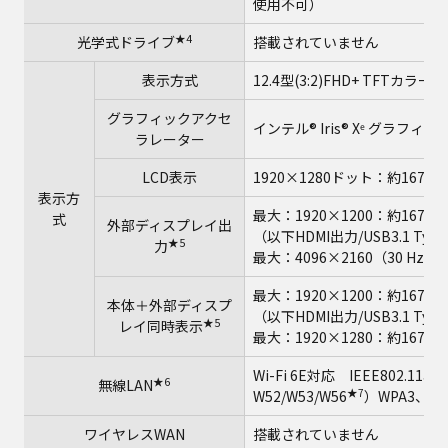
使用不可）
★4
光学式ドライブ
搭載されていません
表示方式
12.4型(3:2)FHD+ TFTカラ
グラフィックアクセ
インテル® Iris® Xᵉ グラフ
ラレーター
LCD表示
1920×1280ドット：約1677
表示方
最大：1920×1200：約1677
式
外部ディスプレイ出
（以下HDMI出力/USB3.1 Ty
★5
力
最大：4096×2160（30 Hz/60
最大：1920×1200：約1677
本体＋外部ディスプ
（以下HDMI出力/USB3.1 Ty
★5
レイ同時表示
最大：1920×1280：約1677
Wi-Fi 6E対応 IEEE802.11
★6
無線LAN
★7
W52/W53/W56
）WPA3、WP
ワイヤレスWAN
搭載されていません