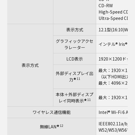
CD-RW
High-Speed CD-R
Ultra-Speed CD-
表示方式
12.1型(16:10)
グラフィックアクセ
インテル® Iris®
ラレーター
LCD表示
1920×1200ドッ
表示方式
最大：1920×120
外部ディスプレイ出
（以下HDMI出力/US
★11
力
最大：4096×2160（
本体＋外部ディスプ
最大：1920×120
★11
レイ同時表示
ワイヤレス通信機能
Intel® Wi-Fi 6 AX2
IEEE802.11a/b
★12
無線LAN
★13
W52/W53/W56