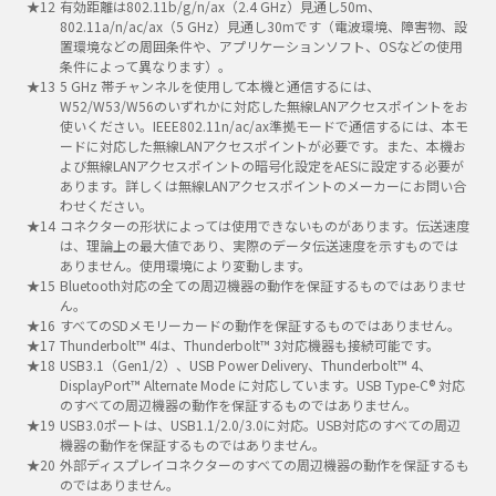
有効距離は802.11b/g/n/ax（2.4 GHz）見通し50m、
802.11a/n/ac/ax（5 GHz）見通し30mです（電波環境、障害物、設
置環境などの周囲条件や、アプリケーションソフト、OSなどの使用
条件によって異なります）。
5 GHz 帯チャンネルを使用して本機と通信するには、
W52/W53/W56のいずれかに対応した無線LANアクセスポイントをお
使いください。IEEE802.11n/ac/ax準拠モードで通信するには、本モ
ードに対応した無線LANアクセスポイントが必要です。また、本機お
よび無線LANアクセスポイントの暗号化設定をAESに設定する必要が
あります。詳しくは無線LANアクセスポイントのメーカーにお問い合
わせください。
コネクターの形状によっては使用できないものがあります。伝送速度
は、理論上の最大値であり、実際のデータ伝送速度を示すものでは
ありません。使用環境により変動します。
Bluetooth対応の全ての周辺機器の動作を保証するものではありませ
ん。
すべてのSDメモリーカードの動作を保証するものではありません。
Thunderbolt™ 4は、Thunderbolt™ 3対応機器も接続可能です。
USB3.1（Gen1/2）、USB Power Delivery、Thunderbolt™ 4、
DisplayPort™ Alternate Mode に対応しています。USB Type-C® 対応
のすべての周辺機器の動作を保証するものではありません。
USB3.0ポートは、USB1.1/2.0/3.0に対応。USB対応のすべての周辺
機器の動作を保証するものではありません。
外部ディスプレイコネクターのすべての周辺機器の動作を保証するも
のではありません。