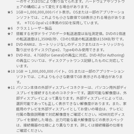
ーのサイズはOSにより割り当てられます。ハードウェアやソフトウ
ェアの構成によって変化する場合があります。
1GB＝1,000,000,000バイト表示。OSまたは一部のアプリケーショ
ンソフトでは、これよりも小さな数値でGB表示される場合がありま
す。 ＊TCG Opal v2.0準拠のSSDを採用しています。
クラス１レーザー製品
搭載する光学ドライブのデータ転送速度は当社測定値。DVDの1倍速
の転送速度は1,350KB/秒、CDの1倍速の転送速度は150KB/秒です。
DVD-RAMは、カートリッジなしのディスクまたはカートリッジから
取り出せるディスク(Type2、Type4)のみ使用できます。
DVD-Rは、4.7GB(for General)の再生に対応。DVD-R(for Authoring)
の再生については、ディスクアットワンス記録したものに対応して
います。
1GB ＝ 1,000,000,000 バイト。OS または一部のアプリケーション
ソフトでは、これよりも小さな数値でGB 表示される場合がありま
す。
パソコン本体の外部ディスプレイコネクターは、パソコン用外部ディ
スプレイを接続するためのコネクターです。選択可能な解像度は、外
部ディスプレイによって異なります。外部ディスプレイによっては、
選択可能であっても正しく表示できない解像度があります。また、家
庭用のテレビを外部ディスプレイとしてお使いの場合は、テレビに
付属の取扱説明書で対応解像度をご確認ください。HDMI対応ディス
プレイを接続した場合、出力可能な最大解像度などの表示スペック
は、接続機器の仕様により異なります。詳しくは接続機器の仕様を
ご確認ください。