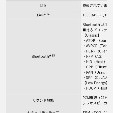
LTE
搭載されていませ
★14
LAN
1000BASE-T/100B
Bluetooth v5.1
■対応プロファイ
【Classic】
・A2DP（Source
・AVRCP（Targe
・HCRP（Client）
★15
Bluetooth
・HFP（AG）
・HID（Host）
・OPP（Clientおよ
・PAN（User）
・SPP（DevAおよ
【Low Energy】
・HOGP（Host）
PCM音源（24ビットス
サウンド機能
テレオスピーカー
セキュリティチップ
TPM（TCG V2.