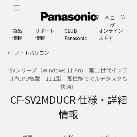
メ
イ
ロ
ン
グ
コ
商品
サポート
CLUB
オンライン
イ
ン
情報
情報
Panasonic
ストア
ン
テ
ン
ノートパソコン
ツ
に
ス
SVシリーズ（Windows 11 Pro 第11世代インテ
キ
ル®CPU搭載 12.1型 高性能でマルチタスクも
ッ
快適）
プ
CF-SV2MDUCR 仕様・詳細
情報