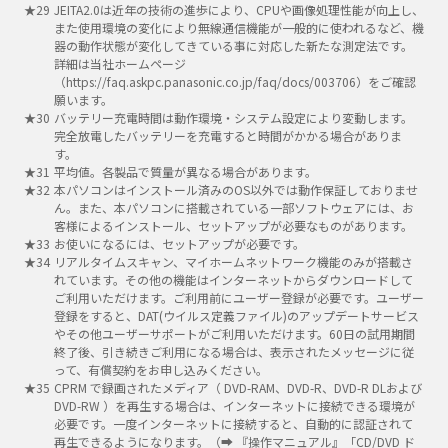
JEITA2.0は近年の技術の進歩により、CPUや画像処理性能が向上し、
また使用環境の変化により無線通信機能が一般的に使われるなど、機
器の動作状態が変化してきている事に対応した新たな測定法です。
詳細は当社ホームページ
（https://faq.askpc.panasonic.co.jp/faq/docs/003706）をご確認
願います。
バッテリー充電時間は動作環境・システム設定により変動します。
完全放電したバッテリーを充電すると時間がかかる場合がありま
す。
平均値。各製品で質量が異なる場合があります。
本パソコンはインストール済みのOS以外では動作保証しておりませ
ん。また、本パソコンに搭載されている一部ソフトウェアには、お
客様によるインストール、セットアップが必要なものがあります。
お使いになるには、セットアップが必要です。
リアルタイムスキャン、マイホームネットワーク機能のみが搭載さ
れています。その他の機能はインターネットからダウンロードして
ご利用いただけます。ご利用前にユーザー登録が必要です。ユーザー
登録をすると、DAT(ウイルス定義ファイル)のアップデートサービス
やその他ユーザーサポートがご利用いただけます。60日の試用期間
終了後、引き続きご利用になる場合は、表示されたメッセージに従
って、有償契約をお申し込みください。
CPRM で録画されたメディア（ DVD-RAM、DVD-R、DVD-R DLおよび
DVD-RW ）を再生する場合は、インターネットに接続できる環境が
必要です。一度インターネットに接続すると、自動的に認証されて
再生できるようになります。（➡ 『操作マニュアル』「CD/DVD ド