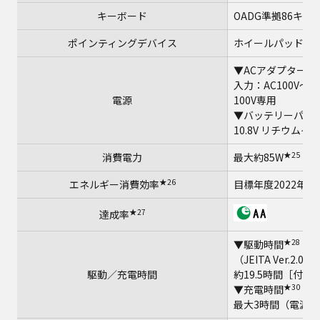
キーボード
OADG準拠86キー
ポインティングデバイス
ホイールパッド
★2
▼ACアダプター
入力：AC100V～2
電源
100V専用
▼バッテリーパッ
10.8V リチウムイ
★25
消費電力
最大約85W
★26
エネルギー消費効率
目標年度2022年度 
★27
達成率
★28
▼駆動時間
★29
（JEITA Ver.2.0
駆動／充電時間
約19.5時間［付
★30
▼充電時間
最大3時間（電源