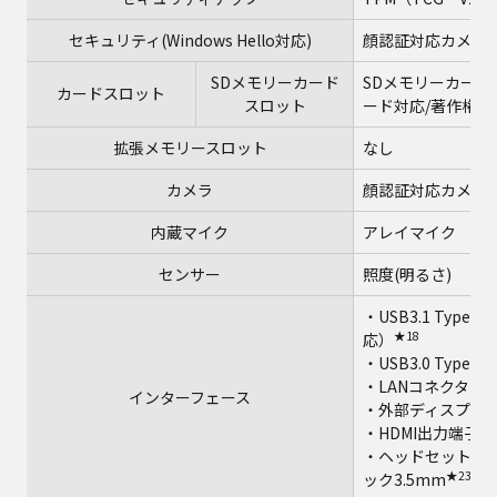
セキュリティ(Windows Hello対応)
顔認証対応カメラ
SDメモリーカード
SDメモリーカード
カードスロット
スロット
ード対応/著作権保護
拡張メモリースロット
なし
カメラ
顔認証対応カメラ、有
内蔵マイク
アレイマイク
センサー
照度(明るさ)
・USB3.1 Type-
★18
応）
・USB3.0 Type-
・LANコネクター（
インターフェース
・外部ディスプレイコ
・HDMI出力端子（
・ヘッドセット端
★23
ック3.5mm
、C