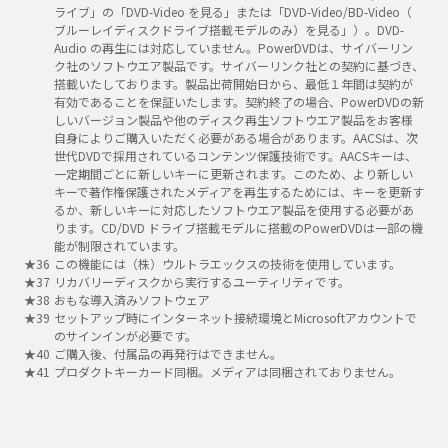
ライブ」の「DVD-Video を見る」または「DVD-Video/BD-Video（
ブルーレイディスクドライブ搭載モデルのみ）を見る」）。DVD-
Audio の再生には対応していません。PowerDVDは、サイバーリン
ク社のソフトウエア製品です。サイバーリンク社との契約に基づき、
搭載いたしております。製品出荷開始日から、最低１年間は契約が
有効であることを保証いたします。契約終了の場合、PowerDVDの新
しいバージョン製品や他のディスク再生ソフトウエア製品をお客様
自身によりご購入いただく必要がある場合があります。AACSは、次
世代DVDで採用されているコンテンツ保護技術です。AACSキーは、
一定期間ごとに新しいキーに更新されます。このため、より新しい
キーで著作権保護されたメディアを再生するためには、キーを更新す
るか、新しいキーに対応したソフトウエア製品を使用する必要があ
ります。CD/DVD ドライブ搭載モデルに搭載のPowerDVDは一部の機
能が制限されています。
この機能には（株）ウルトラエックスの技術を使用しています。
リカバリーディスクから実行するユーティリティです。
おもな導入済みソフトウェア
セットアップ時にインターネット接続環境とMicrosoftアカウントで
のサインインが必要です。
ご購入後、付属品の再発行はできません。
プロダクトキーカード同梱。メディアは同梱されておりません。