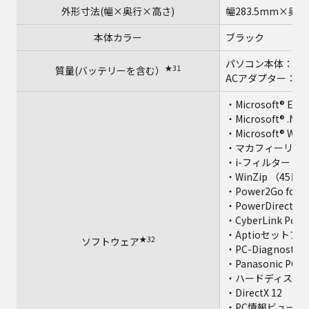
外形寸法(幅×奥行×高さ)
幅283.5mm×奥
本体カラー
ブラック
パソコン本体：約1.
★31
質量(バッテリーを含む）
ACアダプター：約2
・Microsoft® Edg
・Microsoft® .NET
・Microsoft® Wind
・マカフィーリブセ
・i-フィルター fo
・WinZip （45
・Power2Go for P
・PowerDirector f
・CyberLink Pow
・Aptioセットア
★32
ソフトウェア
・PC-Diagnost
・Panasonic 
・ハードディスク
・DirectX 12
・PC情報ビューア