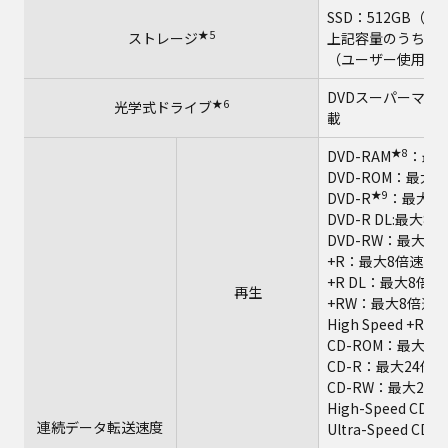
SSD：512GB（PC
★5
ストレージ
上記容量のうち約1
（ユーザー使用不
DVDスーパーマル
★6
光学式ドライブ
載
★8
DVD-RAM
：最大
DVD-ROM：最大8
★9
DVD-R
：最大8
DVD-R DL:最大8
DVD-RW：最大8
+R：最大8倍速
+R DL：最大8倍速
再生
+RW：最大8倍速
High Speed +
CD-ROM：最大24
CD-R：最大24倍速
CD-RW：最大24
High-Speed C
連続データ転送速度
Ultra-Speed C