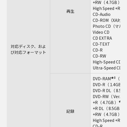
★1
+RW（ 4.7GB ）
High Speed +RW（
再生
CD-Audio
CD-ROM（XA対応
Photo CD（マ
Video CD
CD EXTRA
CD-TEXT
対応ディスク、およ
CD-R
び対応フォーマット
CD-RW
High-Speed CD-R
Ultra-Speed CD-
★8
DVD-RAM
（ 1.
DVD-R（ 1.4GB、2.
DVD-R DL（ 8.5G
DVD-RW（ Ver.1.
★10
+R（ 4.7GB ）
★
+R DL（ 8.5GB ）
記録
★1
+RW（ 4.7GB ）
High Speed +RW
CD-R