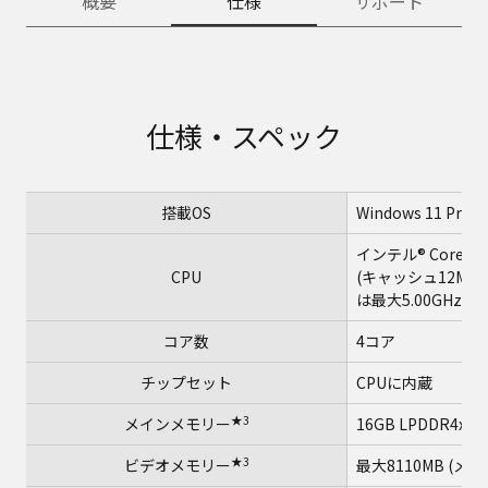
概要
仕様
サポート
仕様・スペック
★
搭載OS
Windows 11 Pro
インテル® Core™ 
★
CPU
(キャッシュ12MB
は最大5.00GHz）
コア数
4コア
チップセット
CPUに内蔵
★3
メインメモリー
16GB LPDDR4
★3
ビデオメモリー
最大8110MB (