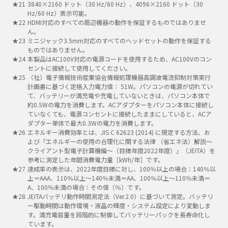
3840×2160 ドット（30 Hz/60 Hz）、4096×2160 ドット（30
Hz/60 Hz）表示可能。
HDMI対応のすべての周辺機器の動作を保証するものではありませ
ん。
ミニジャック3.5mm対応のすべてのヘッドセットの動作を保証する
ものではありません。
本製品はAC100V対応の電源コードを使用するため、AC100Vのコン
セントに接続して使用してください。
（社）電子情報技術産業協会情報処理機器高調波電流抑制対策実行
計画書に基づく定格入力電力値： 51W。パソコンの電源が切れてい
て、バッテリーが満充電や充電していないときは、パソコン本体で
約0.5Wの電力を消費します。ACアダプターをパソコン本体に接続し
ていなくても、電源コンセントに接続したままにしていると、ACア
ダプター単体で最大0.3Wの電力を消費します。
エネルギー消費効率とは、JIS C 62623 (2014) に規定する方法、お
よび「エネルギーの使用の合理化に関する法律 （省エネ法）解説～
クライアント型電子計算機編～（目標年度2022年度）」（JEITA）を
参考に測定した年間消費電力量［kWh/年］です。
達成率の表示は、2022年度目標に対し、100％以上の場合：140％以
上＝AAA、110％以上～140％未満＝AA、100％以上～110％未満＝
A、100％未満の場合：その値（％）です。
JEITAバッテリ動作時間測定法（Ver.2.0）に基づいて測定。バッテリ
ー駆動時間は動作環境・液晶の輝度・システム設定により変動しま
す。満充電容量を段階的に制御してバッテリーパックを長寿命化し
ています。