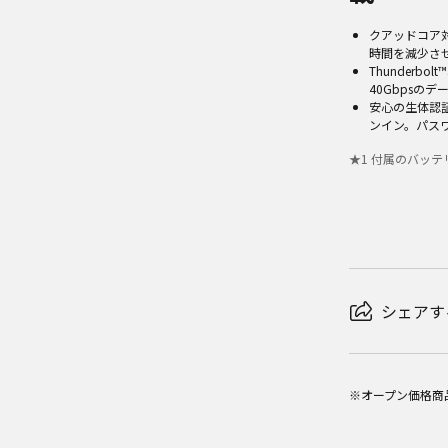
クアッドコア対
時間を減少させ
Thunderb
40Gbpsの
安心の生体認証
ンイン。パス
★
1
付属のバッテ
シェアす
※オープン価格商