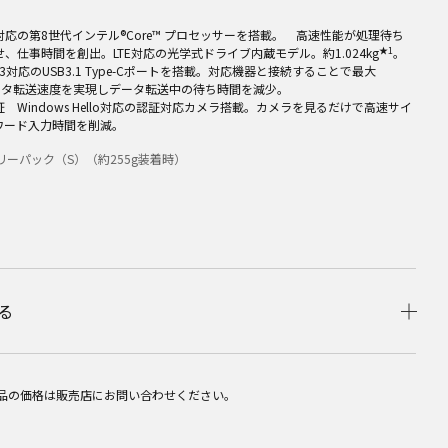
応の第8世代インテル®Core™ プロセッサーを搭載。 高速性能が処理待ち
★1
、仕事時間を創出。LTE対応の光学式ドライブ内蔵モデル。約1.024kg
。
olt™3対応のUSB3.1 Type-Cポートを搭載。対応機器と接続することで最大
データ転送速度を実現しデータ転送中の待ち時間を減少。
 Windows Hello対応の認証対応カメラ搭載。カメラを見るだけで高速サイ
ワード入力時間を削減。
リーパック（S）（約255g装着時）
る
品の価格は販売店にお問い合わせください。