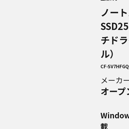
ノート
SSD
チドライ
ル）
CF-SV7HFGQ
メーカ
オープ
Windo
載