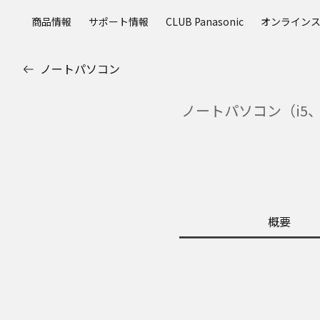
メ
商品情報
サポート情報
CLUB Panasonic
オンライン
イ
ン
コ
ノートパソコン
ン
テ
ノートパソコン（i5、シ
ン
ツ
に
ス
キ
ッ
プ
概要