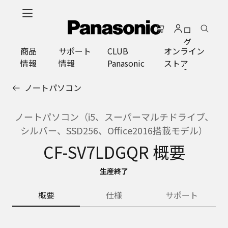
メ
イ
ロ
ン
グ
コ
商品
サポート
CLUB
オンライン
イ
ン
情報
情報
Panasonic
ストア
ン
テ
ン
ノートパソコン
ツ
に
ス
ノートパソコン（i5、スーパーマルチドライブ、
キ
シルバー、SSD256、Office2016搭載モデル）
ッ
CF-SV7LDGQR 概要
プ
生産終了
概要
仕様
サポート