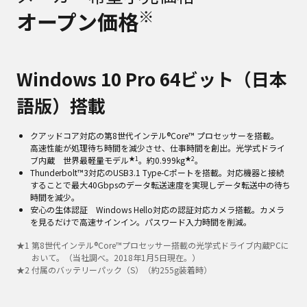
※
オープン価格
Windows 10 Pro 64ビット（日本
語版）搭載
クアッドコア対応の第8世代インテル®Core™ プロセッサーを搭載。
高速性能が処理待ち時間を減少させ、仕事時間を創出。光学式ドライ
★1
★2
ブ内蔵 世界最軽量モデル
。約0.999kg
。
Thunderbolt™3対応のUSB3.1 Type-Cポートを搭載。対応機器と接続
することで最大40Gbpsのデータ転送速度を実現しデータ転送中の待ち
時間を減少。
安心の生体認証 Windows Hello対応の認証対応カメラ搭載。カメラ
を見るだけで高速サインイン。パスワード入力時間を削減。
★
1
第8世代インテル®Core™プロセッサー搭載の光学式ドライブ内蔵PCに
おいて。（当社調べ。2018年1月5日現在。）
★
2
付属のバッテリーパック（S）（約255g装着時）