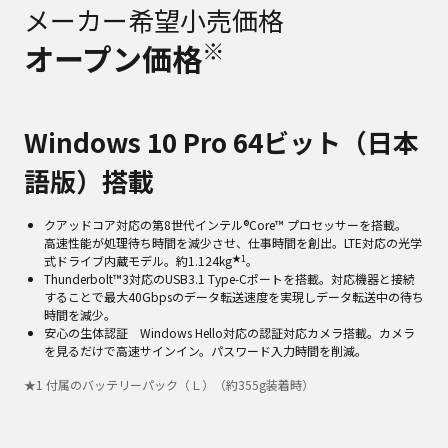
メーカー希望小売価格
※
オープン価格
Windows 10 Pro 64ビット（日本
語版）搭載
クアッドコア対応の第8世代インテル®Core™ プロセッサーを搭載。
高速性能が処理待ち時間を減少させ、仕事時間を創出。LTE対応の光学
★1
式ドライブ内蔵モデル。約1.124kg
。
Thunderbolt™3対応のUSB3.1 Type-Cポートを搭載。対応機器と接続
することで最大40Gbpsのデータ転送速度を実現しデータ転送中の待ち
時間を減少。
安心の生体認証 Windows Hello対応の認証対応カメラ搭載。カメラ
を見るだけで高速サインイン。パスワード入力時間を削減。
★
1
付属のバッテリーパック（Ｌ）（約355g装着時）