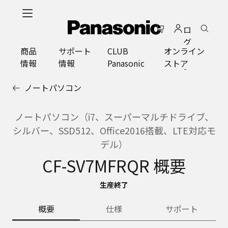
メ
イ
ロ
ン
グ
コ
商品
サポート
CLUB
オンライン
イ
ン
情報
情報
Panasonic
ストア
ン
テ
ン
ノートパソコン
ツ
に
ス
ノートパソコン（i7、スーパーマルチドライブ、
キ
シルバー、SSD512、Office2016搭載、LTE対応モ
ッ
デル）
プ
CF-SV7MFRQR 概要
生産終了
概要
仕様
サポート