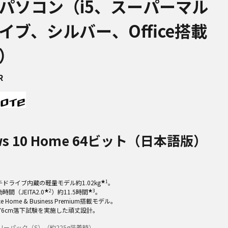
パソコン（i5、スーパーマル
イブ、シルバー、Office搭載
）
R
ws 10 Home 64ビット（日本語版）
★1
ドライブ内蔵の軽量モデル約1.02kg
。
★2
★3
間（JEITA2.0
）約11.5時間
。
ffice Home & Business Premium搭載モデル。
f、76cm落下試験を実施した頑丈設計。
リーパック（S）（約225g装着時）