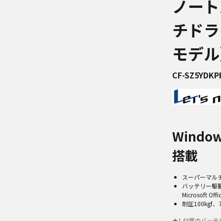
ノート
チドラ
モデル
CF-SZ5YDKP
Windo
搭載
スーパーマルチ
バッテリー駆動時
Microsoft O
耐圧100kg
★
1
付属のバッテ