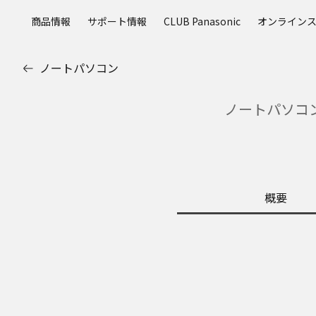
メ
商品情報
サポート情報
CLUB Panasonic
オンライン
イ
ン
コ
ノートパソコン
ン
テ
ノートパソコン
ン
ツ
に
ス
キ
ッ
概要
プ