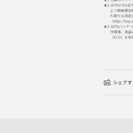
★
2
JEITA2.
より無線通信
た新たな測定
（http://fa
★
3
JEITAバッ
作環境、液晶
（ECO）を
シェアす