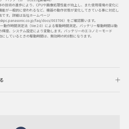
0は近年の技術の進歩により、CPUや画像処理性能が向上し、また使用環境の変化に
機能が一般的に使われるなど、機器の動作状態が変化してきている事に対応し
法です。詳細は当社ホームページ
q.askpc.panasonic.co.jp/faq/docs/003706）をご確認願います。
テリー動作時間測定法（Ver.2.0）による駆動時間測定。バッテリー駆動時間は動
の輝度、システム設定により変動します。バッテリーのエコノミーモード
有効にしているときの駆動時間は、無効時の約8割になります。
る