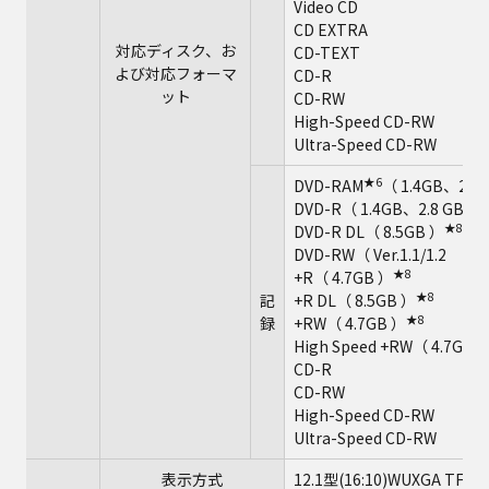
Video CD
CD EXTRA
対応ディスク、お
CD-TEXT
よび対応フォーマ
CD-R
ット
CD-RW
High-Speed CD-RW
Ultra-Speed CD-RW
★6
DVD-RAM
（ 1.4GB、2.8
DVD-R（ 1.4GB、2.8 GB、4.
★8
DVD-R DL（ 8.5GB ）
DVD-RW（ Ver.1.1/1.2 1
★8
+R（ 4.7GB ）
★8
記
+R DL（ 8.5GB ）
★8
録
+RW（ 4.7GB ）
High Speed +RW（ 4.7GB）
CD-R
CD-RW
High-Speed CD-RW
Ultra-Speed CD-RW
表示方式
12.1型(16:10)WUXGA 