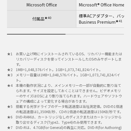
Microsoft Office
Microsoft® Office Home a
標準ACアダプター、バッテリーパッ
★40
付属品
★41
Business Premium
お買い上げ時にインストールされているOS、リカバリー機能または
リカバリーディスクを使ってインストールしたOSのみサポートしま
す。
1MB=1,048,576バイト。1GB=1,073,741,824バイト。
メモリー容量は1MB=1,048,576バイト。1GB=1,073,741,824バイ
ト。
本機の動作状況により、メインメモリーの一部が自動的に割り当て
られます。サイズを設定しておくことはできません。ビデオメモリ
ーのサイズはOSにより割り当てられます。ハードウェアやソフトウ
ェアの構成によって変化する場合があります。
搭載する光学ドライブのデータ転送速度は当社測定値。DVDの1倍速
の転送速度は1,350KB/秒、CDの1倍速の転送速度は150KB/秒です。
DVD-RAMは、カートリッジなしのディスクまたはカートリッジから
取り出せるディスク(Type2、Type4)のみ使用できます。
DVD-Rは、4.7GB(for General)の再生に対応。DVD-R(for Authoring)