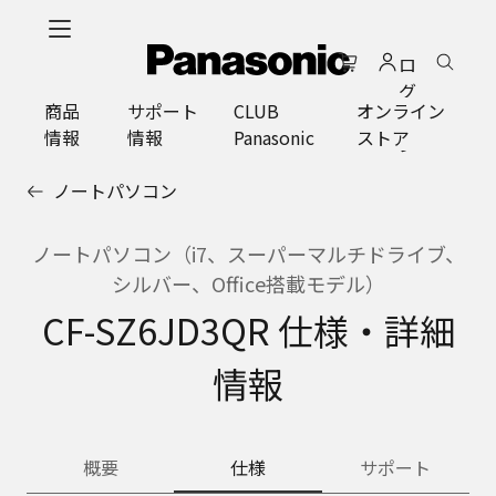
メ
イ
ロ
ン
グ
コ
商品
サポート
CLUB
オンライン
イ
ン
情報
情報
Panasonic
ストア
ン
テ
ン
ノートパソコン
ツ
に
ス
ノートパソコン（i7、スーパーマルチドライブ、
キ
シルバー、Office搭載モデル）
ッ
CF-SZ6JD3QR 仕様・詳細
プ
情報
概要
仕様
サポート