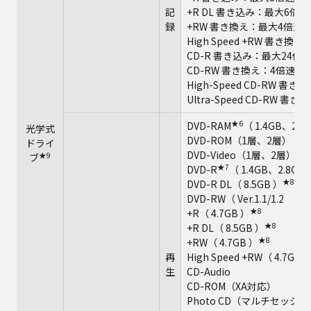
記
+R DL 書き込み：最大6倍速
録
+RW 書き換え：最大4倍速
High Speed +RW 書き換
CD-R 書き込み：最大24倍
CD-RW 書き換え：4倍速
High-Speed CD-RW 書
Ultra-Speed CD-RW 
★6
DVD-RAM
（ 1.4GB、2.8
光学式
DVD-ROM（1層、2層）
ドライ
DVD-Video（1層、2層）
★9
ブ
★7
DVD-R
（ 1.4GB、2.8GB
★8
DVD-R DL（ 8.5GB ）
DVD-RW（ Ver.1.1/1.2 1
★8
+R（ 4.7GB ）
★8
+R DL（ 8.5GB ）
★8
+RW（ 4.7GB ）
再
High Speed +RW（ 4.7GB 
生
CD-Audio
CD-ROM（XA対応）
Photo CD（マルチセッシ