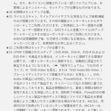
ん。また、本パソコンに搭載されている一部ソフトウェアには、お
客様によるインストール、セットアップが必要なものがあります。
利用時はセットアップ必要。
ウイルススキャン、サイトアドバイザプラス(安全なウェブ検索)機能
のみが搭載されています。その他の機能はインターネットからダウ
ンロードしてご利用いただけます。ご利用前にユーザー登録が必要
です。ユーザー登録をすると、DAT(ウイルス定義ファイル)のアップ
デートサービスやその他ユーザーサポートがご利用いただけます。
60日の試用期間終了後、引き続きご利用になる場合は、表示された
メッセージに従って、有償契約をお申し込みください。
ご利用の際はセットアップが必要です。
CPRM で録画されたメディア（ DVD-RAM、DVD-R、DVD-R DLおよび
DVD-RW ）を再生する場合は、インターネットに接続できる環境が
必要です。一度インターネットに接続すると、自動的に認証されて
再生できるようになります。（➡ 『操作マニュアル』「CD/DVD ド
ライブ」の「DVD-Video を見る」または「DVD-Video/BD-Video（
ブルーレイディスクドライブ搭載モデルのみ）を見る」）。DVD-
Audio の再生には対応していません。PowerDVDは、サイバーリン
ク社のソフトウエア製品です。サイバーリンク社との契約に基づき、
搭載いたしております。製品出荷開始日から、最低１年間は契約が
有効であることを保証いたします。契約終了の場合、PowerDVDの新
しいバージョン製品や他のディスク再生ソフトウエア製品をお客様
自身によりご購入いただく必要がある場合があります。AACSは、次
世代DVDで採用されているコンテンツ保護技術です。AACSキーは、
一定期間ごとに新しいキーに更新されます。このため、より新しい