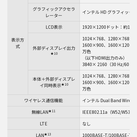
グラフィックアクセラ
インテル HD グラフィックス
レーター
LCD表示
1920×1200ドット：約167
1024×768、1280×768、1
表示方
1600×900、1600×1200
式
外部ディスプレイ出力
万色
★10
（以下HDMI出力のみ）
3840× 2160（30 Hz/60 H
1024×768、1280×768、1
本体＋外部ディスプレ
1600×900、1600×1200
★10
イ同時表示
万色
ワイヤレス通信機能
インテル Dual Band Wireles
★11
無線LAN
IEEE802.11a（W52/W53/W
LTE
なし
★13
LAN
1000BASE-T/100BASE-TX/