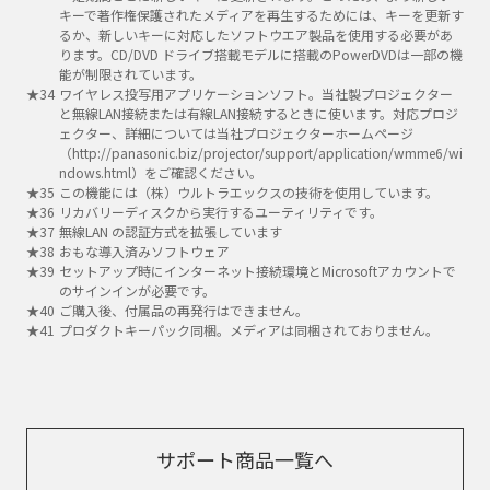
キーで著作権保護されたメディアを再生するためには、キーを更新す
るか、新しいキーに対応したソフトウエア製品を使用する必要があ
ります。CD/DVD ドライブ搭載モデルに搭載のPowerDVDは一部の機
能が制限されています。
ワイヤレス投写用アプリケーションソフト。当社製プロジェクター
と無線LAN接続または有線LAN接続するときに使います。対応プロジ
ェクター、詳細については当社プロジェクターホームページ
（http://panasonic.biz/projector/support/application/wmme6/wi
ndows.html）をご確認ください。
この機能には（株）ウルトラエックスの技術を使用しています。
リカバリーディスクから実行するユーティリティです。
無線LAN の認証方式を拡張しています
おもな導入済みソフトウェア
セットアップ時にインターネット接続環境とMicrosoftアカウントで
のサインインが必要です。
ご購入後、付属品の再発行はできません。
プロダクトキーパック同梱。メディアは同梱されておりません。
サポート商品一覧へ