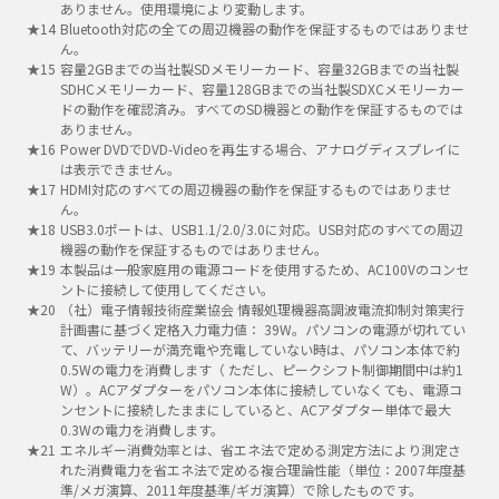
ありません。使用環境により変動します。
Bluetooth対応の全ての周辺機器の動作を保証するものではありませ
ん。
容量2GBまでの当社製SDメモリーカード、容量32GBまでの当社製
SDHCメモリーカード、容量128GBまでの当社製SDXCメモリーカー
ドの動作を確認済み。すべてのSD機器との動作を保証するものでは
ありません。
Power DVDでDVD-Videoを再生する場合、アナログディスプレイに
は表示できません。
HDMI対応のすべての周辺機器の動作を保証するものではありませ
ん。
USB3.0ポートは、USB1.1/2.0/3.0に対応。USB対応のすべての周辺
機器の動作を保証するものではありません。
本製品は一般家庭用の電源コードを使用するため、AC100Vのコンセ
ントに接続して使用してください。
（社）電子情報技術産業協会 情報処理機器高調波電流抑制対策実行
計画書に基づく定格入力電力値： 39W。パソコンの電源が切れてい
て、バッテリーが満充電や充電していない時は、パソコン本体で約
0.5Wの電力を消費します（ ただし、ピークシフト制御期間中は約1
W）。ACアダプターをパソコン本体に接続していなくても、電源コ
ンセントに接続したままにしていると、ACアダプター単体で最大
0.3Wの電力を消費します。
エネルギー消費効率とは、省エネ法で定める測定方法により測定さ
れた消費電力を省エネ法で定める複合理論性能（単位：2007年度基
準/メガ演算、2011年度基準/ギガ演算）で除したものです。