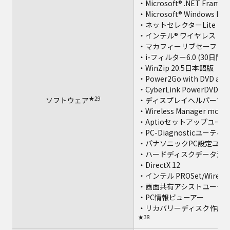
・Microsoft® .NET Framew
・Microsoft® Windows Medi
・ネットセレクターLite
・インテル® ワイヤレス Blue
・マカフィーリブセーフ（6
・i-フィルター6.0 (30日
・WinZip 20.5日本語版（
・Power2Go with DVD aut
・CyberLink PowerDVD12
★29
★32
ソフトウェア
・ディスプレイヘルパー
・Wireless Manager mobile
・Aptioセットアップユー
・PC-Diagnosticユーティ
・パナソニックPC設定ユー
・ハードディスクデータ消
・DirectX 12
・インテル PROSet/Wireless
・画面共有アシストユーテ
・PC情報ビューアー
・リカバリーディスク作成
★38