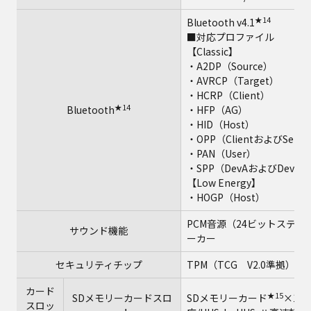
★14
Bluetooth v4.1
■対応プロファイル
【Classic】
・A2DP（Source）
・AVRCP（Target）
・HCRP（Client）
★14
Bluetooth
・HFP（AG）
・HID（Host）
・OPP（ClientおよびServe
・PAN（User）
・SPP（DevAおよびDevB）
【Low Energy】
・HOGP（Host）
PCM音源（24ビットステレオ）、
サウンド機能
ーカー
セキュリティチップ
TPM（TCG V2.0準拠）
カード
★15
SDメモリーカードスロ
SDメモリーカード
×1ス
スロッ