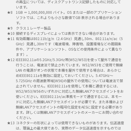
の再生については、ディスクアットワンス記録したものに対応して
います。
1GB ＝ 1,000,000,000 バイト。OS または一部のアプリケーション
ソフトでは、これよりも小さな数値でGB 表示される場合がありま
す。
クラス１レーザー製品
接続するディスプレイによっては表示できない場合があります。
有効距離は802.11b/g/n（2.4 GHz）見通し50m、802.11a/n/ac（5
GHz）見通し30mです（電波環境、障害物、設置環境などの周囲条
件や、アプリケーションソフト、OSなどの使用条件によって異なり
ます）。
IEEE802.11aの5.2GHz/5.3GHz帯(W52/W53)を使って屋外で通信を
行うことは、電波法で禁止されています。W52/W53をご使用で無線
LAN の電源がオンの状態で本機を屋外で使用する場合は、あらかじ
めIEEE802.11aを無効に設定しておいてください。5.47GHz～
5.725GHz の周波数帯域(W56)の屋外での使用については電波法で禁
止されていません。IEEE802.11aを使用して本機と通信するには、
W52/W53/W56のいずれかに対応した無線LANアクセスポイントをお
使いください。IEEE802.11n/ac準拠モードで通信するには、本モー
ドに対応した無線LANアクセスポイントが必要です。また本機および
無線LANアクセスポイントの暗号化設定をAESに設定する必要があり
ます。詳しくは無線LANアクセスポイントのメーカーにお問い合わせ
ください。
コネクターの形状によっては使用できないものがあります。伝送速度
は、理論上の最大値であり、実際のデータ伝送速度を示すものでは