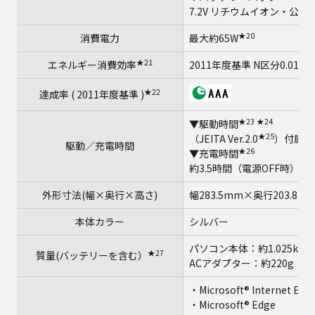
7.2V リチウムイオン・公称容
★20
消費電力
最大約65W
★21
エネルギー消費効率
2011年度基準 N区分0.018
★22
達成率 ( 2011年度基準 )
★23
★24
▼駆動時間
★25
（JEITA Ver.2.0
）付属バ
駆動／充電時間
★26
▼充電時間
約3.5時間（電源OFF時）、
外形寸法(幅×奥行×高さ)
幅283.5mm×奥行203.8
本体カラー
シルバー
パソコン本体：約1.025kg
★27
質量(バッテリーを含む）
ACアダプター：約220g（
・Microsoft® Internet Expl
・Microsoft® Edge