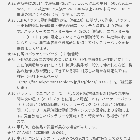
達成率は2011年度達成目標に対し、100％以上の場合：500％以上＝
AAA、200％以上500％未満＝AA、100％以上200％未満＝A、100％
未満の場合：その値（％）で表示します。
JEITAバッテリ動作時間測定法（Ver.2.0）に基づいて測定。バッテリ
ー駆動時間は動作環境・液晶の輝度、システム設定により変動しま
す。バッテリーのエコノミーモード（ECO）無効時。エコノミーモ
ード（ECO）有効に設定しているときの駆動時間は、無効時の約8割
になります。満充電容量を段階的に制御してバッテリーパックを長
寿命化しています。
付属のバッテリーパック（L）装着時
JEITA2.0は近年の技術の進歩により、CPUや画像処理性能が向上し、
また使用環境の変化により無線通信機能が一般的に使われるなど、機
器の動作状態が変化してきている事に対応した新たな測定法です。
詳細は当社ホームページ
（http://faq.askpc.panasonic.co.jp/faq/docs/003706）をご確認願
います。
バッテリーのエコノミーモード(ECO)有効(電源ON/OFF)時の充電時
間は次の通り（ACｱﾀﾞﾌﾟﾀｰを使用した場合）です。バッテリーパック
（L）装着時：約3.5時間、バッテリーパック（S）装着時：約3時
間。バッテリー充電時間は動作環境・システム設定により変動しま
す。完全放電したバッテリーを充電すると時間がかかる場合があり
ます。
平均値。各製品で質量が異なる場合があります。
CF-AA6412C同梱時は約200g
本パソコンはインストール済みのOS以外では動作保証しておりませ