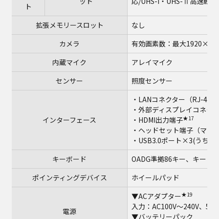
ット
応/UHS-I・UHS-Ⅱ高速
ト
拡張メモリースロット
なし
カメラ
有効画素数：最大1920×10
内蔵マイク
アレイマイク
センサー
照度センサー
・LANコネクター（RJ-45）
・外部ディスプレイコネクター（
★17
インターフェース
・HDMI出力端子
・ヘッドセット端子（マイク
・USB3.0ポート×3(うち
キーボード
OADG準拠86キー、キーピッ
ポインティングデバイス
ホイールパッド
★19
▼ACアダプター
入力：AC100V～240V、50
電源
▼バッテリーパック