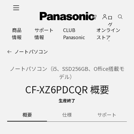
メ
イ
ロ
ン
グ
コ
商品
サポート
CLUB
オンライン
イ
ン
情報
情報
Panasonic
ストア
ン
テ
ン
ノートパソコン
ツ
に
ス
ノートパソコン（i5、SSD256GB、Office搭載モ
キ
デル）
ッ
CF-XZ6PDCQR 概要
プ
生産終了
概要
仕様
サポート