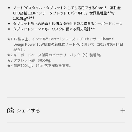
ノートPCスタイル・タブレットとしても活用できるCore i5 高性能
★1
CPU搭載 12.0インチ タブレットモバイルPC。世界最軽量
約
★2
★3
1.019kg
タブレット部への給電と快適な操作性を兼ね備えるキーボードベース
★4
タブレットシーンでも、リスクに備える頑丈設計
★
1
12型以上、インテル® Core™ i シリーズ・プロセッサー Thermal
Design Power 15W搭載の着脱式ノートPCにおいて（2017年9月14日
現在）。
★
2
キーボードベース付属のバッテリーパック（S）装着時。
★
3
タブレット部 約550g。
★
4
耐圧100kgf、76cm落下試験を実施。
シェアする