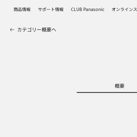
メ
商品情報
サポート情報
CLUB Panasonic
オンライン
イ
ン
コ
カテゴリー概要へ
ン
テ
ン
ツ
に
ス
キ
ッ
概要
プ