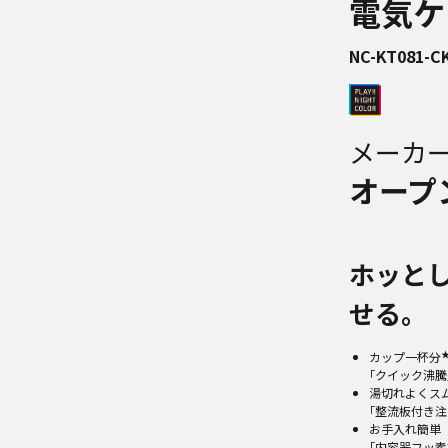
電気ケ
NC-KT081-C
メーカ
オープ
ホッと
せる。
カップ一杯分
｢クイック沸騰
湯切れよくス
｢整流板付き注
お手入れ簡単
｢内容器フッ素