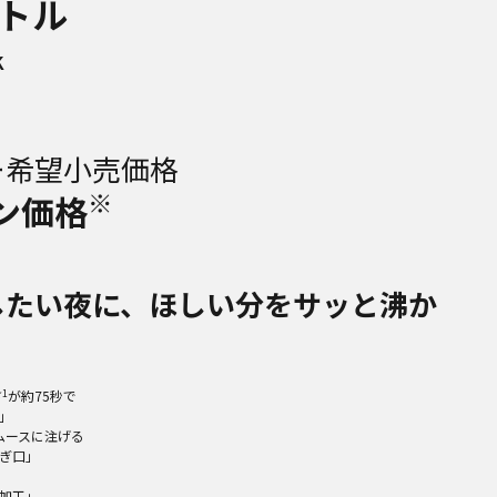
トル
K
ー希望小売価格
※
ン価格
したい夜に、ほしい分をサッと沸か
★1
が約75秒で
｣
ムースに注げる
ぎ口｣
加工｣