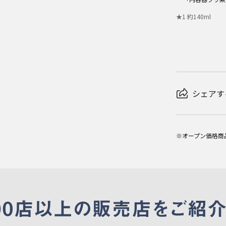
★
1
約140ml
シェアす
※オープン価格商