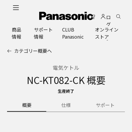
メ
イ
ロ
ン
グ
コ
商品
サポート
CLUB
オンライン
イ
ン
情報
情報
Panasonic
ストア
ン
テ
ン
カテゴリー概要へ
ツ
に
ス
電気ケトル
キ
NC-KT082-CK 概要
ッ
プ
生産終了
概要
仕様
サポート