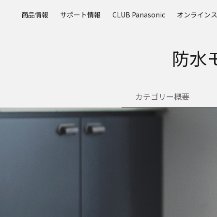
メ
商品情報
サポート情報
CLUB Panasonic
オンライン
イ
ン
コ
防水モ
ン
テ
ン
ツ
カテゴリー概要
に
ス
キ
ッ
プ