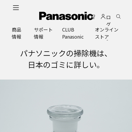
メ
イ
ロ
ン
グ
コ
商品
サポート
CLUB
オンライン
イ
ン
情報
情報
Panasonic
ストア
ン
テ
ン
パナソニックの掃除機は、
ツ
に
日本のゴミに詳しい。
ス
キ
ッ
プ