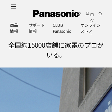
メ
イ
ロ
ン
グ
コ
商品
サポート
CLUB
オンライン
イ
ン
情報
情報
Panasonic
ストア
ン
テ
ン
全国約15000店舗に家電のプロが
ツ
に
いる。
ス
キ
ッ
プ