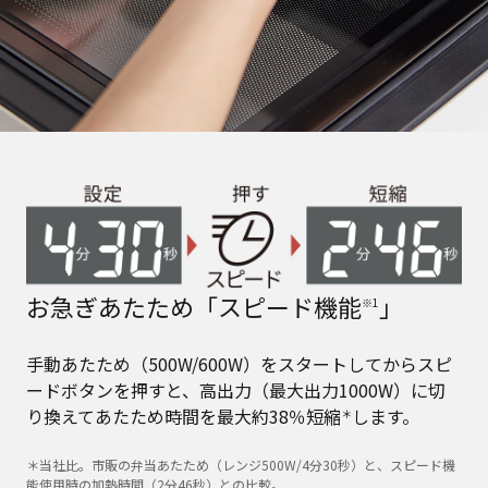
お急ぎあたため「スピード機能
」
※1
手動あたため（500W/600W）をスタートしてからスピ
ードボタンを押すと、高出力（最大出力1000W）に切
り換えてあたため時間を最大約38％短縮
します。
＊
＊当社比。市販の弁当あたため（レンジ500W/4分30秒）と、スピード機
能使用時の加熱時間（2分46秒）との比較。