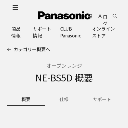
メ
イ
ロ
ン
グ
コ
商品
サポート
CLUB
オンライン
イ
ン
情報
情報
Panasonic
ストア
ン
テ
ン
カテゴリー概要へ
ツ
に
ス
オーブンレンジ
キ
NE-BS5D 概要
ッ
プ
概要
仕様
サポート