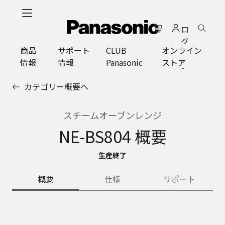
メ
イ
ロ
ン
グ
コ
商品
サポート
CLUB
オンライン
イ
ン
情報
情報
Panasonic
ストア
ン
テ
ン
カテゴリー概要へ
ツ
に
ス
スチームオーブンレンジ
キ
NE-BS804 概要
ッ
プ
生産終了
概要
仕様
サポート