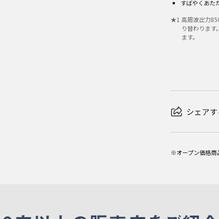
すばやくあたた
★
1
高周波出力85
り替わります
ます。
シェアす
※オープン価格商