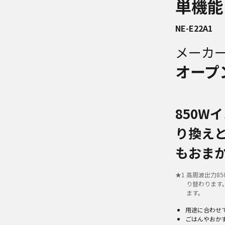
単機能
NE-E22A1
メーカ
オープ
850W
り換え
もおま
★
1
高周波出力85
り替わります
ます。
用途に合わせ
ごはんやおか