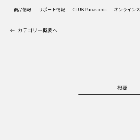
メ
商品情報
サポート情報
CLUB Panasonic
オンライン
イ
ン
コ
カテゴリー概要へ
ン
テ
ン
ツ
に
ス
キ
ッ
概要
プ