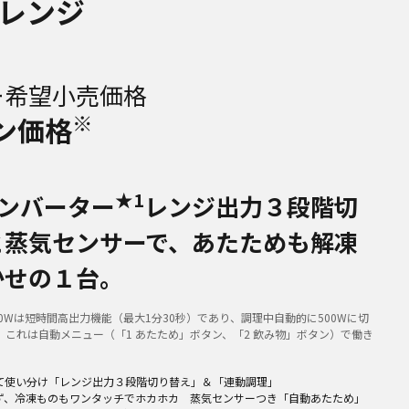
レンジ
ー希望小売価格
※
ン価格
★1
インバーター
レンジ出力３段階切
と蒸気センサーで、あたためも解凍
かせの１台。
0Wは短時間高出力機能（最大1分30秒）であり、調理中自動的に500Wに切
。これは自動メニュー（「1 あたため」ボタン、「2 飲み物」ボタン）で働き
て使い分け「レンジ出力３段階切り替え」＆「連動調理」
ず、冷凍ものもワンタッチでホカホカ 蒸気センサーつき「自動あたため」