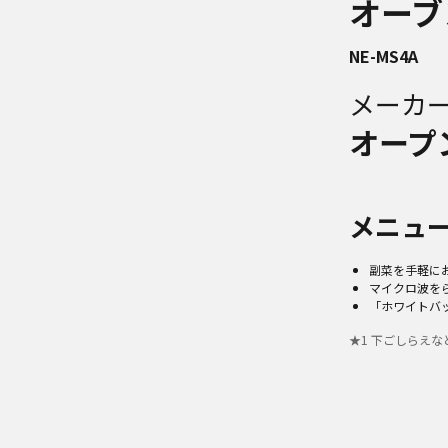
オーブ
NE-MS4A
メーカ
オープ
メニュー
副菜を手軽に
マイクロ波を
「ホワイトバ
★
1
下ごしらえな