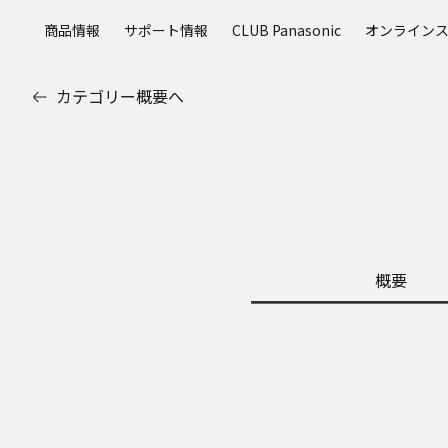
メ
商品情報
サポート情報
CLUB Panasonic
オンライン
イ
ン
コ
カテゴリー概要へ
ン
テ
ン
ツ
に
ス
キ
ッ
概要
プ