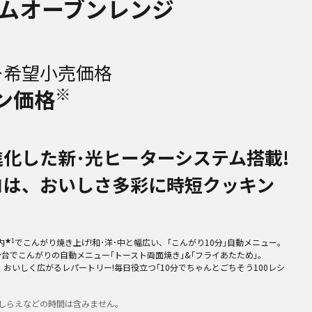
ムオーブンレンジ
ー希望小売価格
※
ン価格
化した新･光ヒーターシステム搭載!
ロは、おいしさ多彩に時短クッキン
★1
内
でこんがり焼き上げ!和･洋･中と幅広い、｢こんがり10分｣自動メニュー。
分台でこんがりの自動メニュー｢トースト両面焼き｣&｢フライあたため｣。
おいしく広がるレパートリー!毎日役立つ｢10分でちゃんとごちそう100レシ
ごしらえなどの時間は含みません。