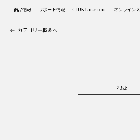
メ
商品情報
サポート情報
CLUB Panasonic
オンライン
イ
ン
コ
カテゴリー概要へ
ン
テ
ン
ツ
に
ス
キ
ッ
概要
プ