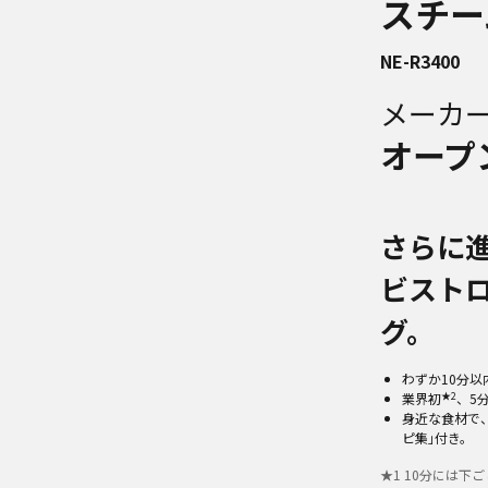
スチー
NE-R3400
メーカ
オープ
さらに進
ビスト
グ。
わずか10分以
★2
業界初
、5
身近な食材で、
ピ集｣付き。
★
1
10分には下