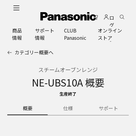
メ
イ
ロ
ン
グ
コ
商品
サポート
CLUB
オンライン
イ
ン
情報
情報
Panasonic
ストア
ン
テ
ン
カテゴリー概要へ
ツ
に
ス
スチームオーブンレンジ
キ
NE-UBS10A 概要
ッ
プ
生産終了
概要
仕様
サポート