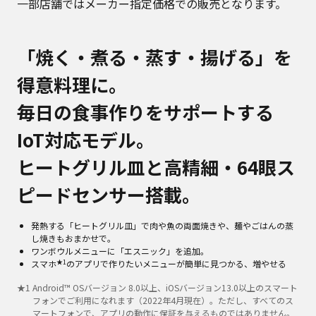
一部店舗ではメーカー指定価格での販売となります。
「焼く・煮る・蒸す・揚げる」を
得意料理に。
毎日の食事作りをサポートする
IoT対応モデル。
ヒートグリル皿と高精細・64眼ス
ピードセンサー搭載。
発熱する「ヒートグリル皿」で肉や魚の両面焼きや、麺やごはんの蒸
し焼きもおまかせで。
ワンボウルメニューに「エスニック」を追加。
★1
スマホ
のアプリで作りたいメニューが簡単に見つかる、増やせる
★
1
Android™ OSバージョン 8.0以上、iOSバージョン13.0以上のスマート
フォンでご利用になれます（2022年4月現在）。ただし、すべてのス
マートフォンで、アプリの動作に保証を与えるものではありません。