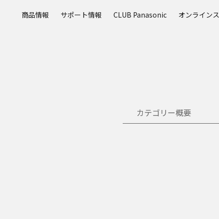
メ
商品情報
サポート情報
CLUB Panasonic
オンライン
イ
ン
コ
ン
テ
ン
ツ
に
ス
カテゴリー概要
キ
ッ
プ