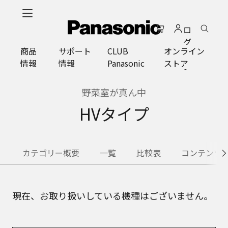
メ
イ
ロ
ン
グ
コ
商品
サポート
CLUB
オンライン
イ
ン
情報
情報
Panasonic
ストア
ン
テ
ン
ツ
野菜室が真ん中
に
HVタイプ
ス
キ
ッ
プ
カテゴリー概要
一覧
比較表
コンテンツ
現在、お取り扱いしている機種はございません。