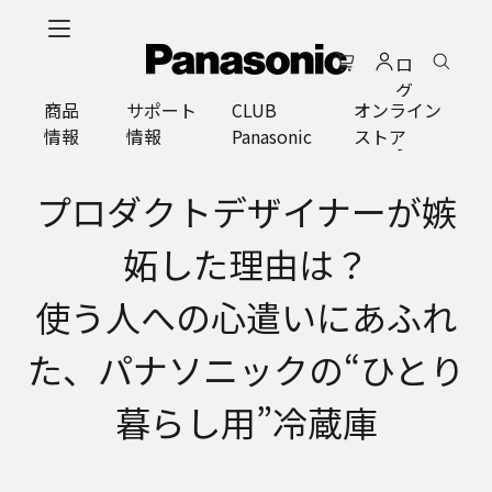
メ
イ
ロ
ン
グ
コ
商品
サポート
CLUB
オンライン
イ
ン
情報
情報
Panasonic
ストア
ン
テ
ン
ツ
プロダクトデザイナーが嫉
に
ス
妬した理由は？
キ
ッ
使う人への心遣いにあふれ
プ
た、パナソニックの“ひとり
暮らし用”冷蔵庫