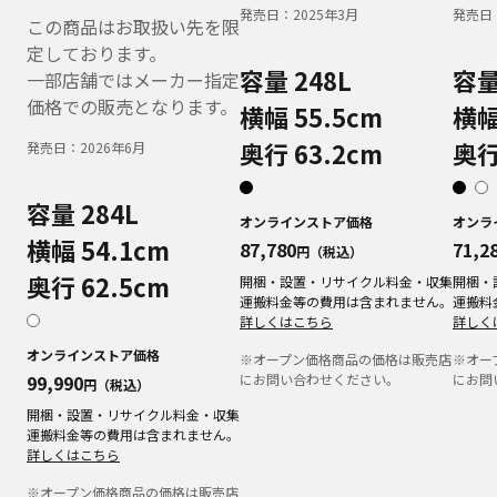
発売日：
2025年3月
発売日
この商品はお取扱い先を限
定しております。
容量 248L
容量
一部店舗ではメーカー指定
価格での販売となります。
横幅 55.5cm
横幅
奥行 63.2cm
奥行
発売日：
2026年6月
容量 284L
オンラインストア価格
オンラ
横幅 54.1cm
87,780
71,2
円（税込）
奥行 62.5cm
開梱・設置・リサイクル料金・収集
開梱・
運搬料金等の費用は含まれません。
運搬料
詳しくはこちら
詳しく
オンラインストア価格
※オープン価格商品の価格は販売店
※オー
99,990
にお問い合わせください。
にお問
円（税込）
開梱・設置・リサイクル料金・収集
運搬料金等の費用は含まれません。
詳しくはこちら
※オープン価格商品の価格は販売店