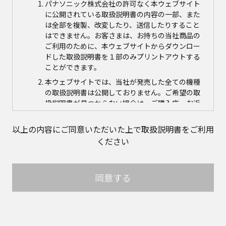
パナソニック株式会社の許可なく本ウェブサイト
に公開されている取扱説明書の内容の一部、また
は全部を複製、改変したり、送信したりすること
はできません。お客さまは、お持ちの当社商品の
ご利用のために、本ウェブサイトからダウンロー
ドした取扱説明書を１部のみプリントアウトする
ことができます。
本ウェブサイトでは、当社が発売した全ての機種
の取扱説明書は公開しておりません。ご希望の取
扱説明書が見つからない場合は、ご購入店、お近
くの当社商品の取扱店、または当社サービス会社
に直接お問い合わせの上、ご購入いただきますよ
以上の内容にご同意いただいた上で取扱説明書をご利用
うお願いいたします。ただし、商品自体の生産中
ください
止などの理由により、当該商品につき取扱説明書
をご提供できない場合がありますので、あらかじ
めご了承ください。
同意する
本ウェブサイトに公開されている取扱説明書の対
象商品が生産中止などの理由でご購入できない場
合がありますので、あらかじめご了承ください。
取扱説明書の内容