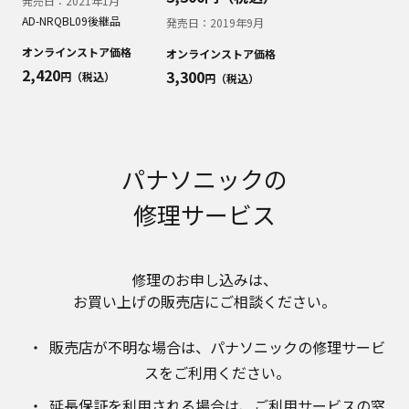
発売日：
2021年1月
明書が改訂されている場合、当社の選択により、
AD-NRQBL09
後継品
予告なく、発売当初のものに代えて、改訂版を本
発売日：
2019年9月
ウェブサイトに掲載する場合もあります。ただ
オンラインストア価格
オンラインストア価格
し、本ウェブサイトに公開されている取扱説明書
2,420
3,300
円（税込）
円（税込）
は、商品本体に同梱する取扱説明書の変更の度に
修正・更新するものではありません。
商品には、取扱説明書を補足する操作ガイドなど
の印刷物が同梱されていることがありますが、本
ウェブサイトではそれらの印刷物は公開しており
パナソニックの
ませんことをご了承ください。
修理サービス
安全上のご注意
商品ご使用時の安全上のご注意については、取扱
説明書に記載または別途同梱の別紙にてお客様に
ご提供しておりますが、本ウェブサイトでは別紙
修理のお申し込みは、​
にて提供している情報は公開しておりません。
お買い上げの販売店にご相談ください。​
取扱説明書中に記載する安全上のご注意は、法的
規制などの変化に応じて変更する場合がありま
販売店が不明な場合は、​パナソニックの修理サービ
す。お手持ちの商品に関し、本ウェブサイトに公
スをご利用ください。​
開されている取扱説明書に記載の安全上のご注意
についてのご質問等がありましたら、ご購入店、
延長保証を利用される場合は、​ご利用サービスの窓