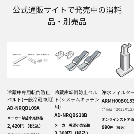
取扱説明書に記載のご相談窓口における個人情報
公式通販サイトで発売中の消耗
のお取り扱いについて。パナソニック株式会社お
よびその関係会社は、お客様の個人情報やご相談
品・別売品
内容を、ご相談への対応や修理、その確認などの
ために利用し、その記録を残すことがあります。
また、個人情報を適切に管理し、修理業務を委託
する場合や正当な理由がある場合を除き、第三者
に提供しません。お問い合わせは、ご相談された
窓口にご連絡ください。
なお、本ウェブサイトに公開されている取扱説明
書は、原則として商品が発売された当初のものを
掲載しています。したがいまして、会社名やお客
様ご相談窓口の連絡先などが変更されている場合
があります。また、本ウェブサイトに公開されて
いる説明書の記載内容と、お客様がお持ちの商品
冷蔵庫専用転倒防止
冷蔵庫転倒防止ベル
浄水フィルタ
の仕様がその後のマイナーチェンジにより、異な
ベルト(一般冷蔵庫用)
ト(システムキッチン
ARMH00B015
る場合があります。本ウェブサイトに公開されて
用)
AD-NRQBL09A
発売日：
2022年12
いる取扱説明書の内容とお手持ちの商品の仕様に
AD-NRQBS30B
相違がある場合は、ご購入店、お近くの当社商品
メーカー希望小売価格
オンラインストア価
の取扱店、または当社サービス会社に直接お問い
2,420
円（税込）
メーカー希望小売価格
990
円（税込）
合わせください。また、商品に同梱される取扱説
3,300
円（税込）