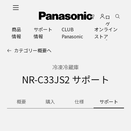
メ
イ
ロ
ン
グ
コ
商品
サポート
CLUB
オンライン
イ
ン
情報
情報
Panasonic
ストア
ン
テ
ン
カテゴリー概要へ
ツ
に
ス
冷凍冷蔵庫
キ
NR-C33JS2 サポート
ッ
プ
概要
購入
仕様
サポート