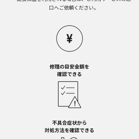
お近くの当社商品の取扱店、または当社サービス
口へご依頼ください。
会社に直接お問い合わせください。
本ウェブサイトのサービスに係わる損害の免責
本ウェブサイトのサービスの利用、または利用できな
かったことにより万一損害（データの破損・業務の中
断・営業情報の損失などによる損害を含む）が生じ、
たとえそのような損害の発生や第三者からの賠償請求
の可能性があることについてあらかじめ知らされた場
合でも、当社は一切責任を負いませんことをご了承く
ださい。
修理の目安金額を​
本ウェブサイトのサービスの中止、変更など
確認できる
本ウェブサイトのサービスは予告なく中止、または内
容や条件を変更する場合があります。あらかじめご了
承ください。
お問い合わせ
取扱説明書は、商品をご購入いただいたお客様のため
の資料です。本ウェブサイトに公開されている取扱説
明書について、ご購入のお客様以外からのお問い合わ
不具合症状から​
せにはお応えできない場合がありますことを、ご了承
対処方法を確認できる
ください。