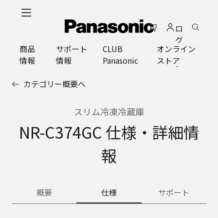
メ
イ
ロ
ン
グ
コ
商品
サポート
CLUB
オンライン
イ
ン
情報
情報
Panasonic
ストア
ン
テ
ン
カテゴリー概要へ
ツ
に
ス
スリム冷凍冷蔵庫
キ
NR-C374GC 仕様・詳細情
ッ
プ
報
概要
仕様
サポート