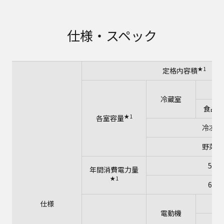
仕様・スペック
★1
定格内容積
冷蔵室
食品収
★1
各室容量
冷凍室
野菜室
50H
年間消費電力量
★1
60H
仕様
電動機