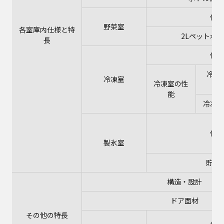
仕様
野菜室
各室庫内仕様と特
2Lペットボ
長
仕様
冷凍
冷凍室
冷凍室の性
能
冷凍食
仕様
製氷室
貯氷
構造・設計
ドア面材
その他の特長