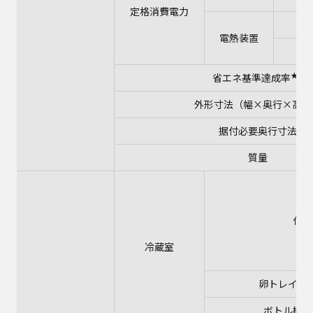
定格消費電力
電熱装置
★3
省エネ基準達成率
外形寸法（幅×奥行×高さ
据付必要奥行寸法
質量
仕様
冷蔵室
卵トレイ 
ボトル棚 