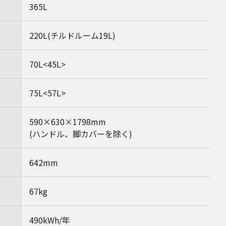
365L
220L(チルドルーム19L)
70L<45L>
75L<57L>
590×630×1798mm
(ハンドル、脚カバーを除く)
642mm
67kg
490kWh/年