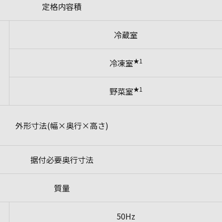
定格内容積
冷蔵室
★1
冷凍室
★1
野菜室
外形寸法(幅×奥行×高さ)
据付必要奥行寸法
質量
50Hz