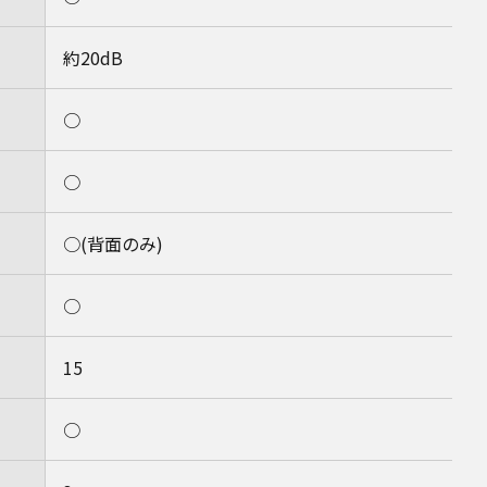
約20dB
○
○
○(背面のみ)
○
15
○