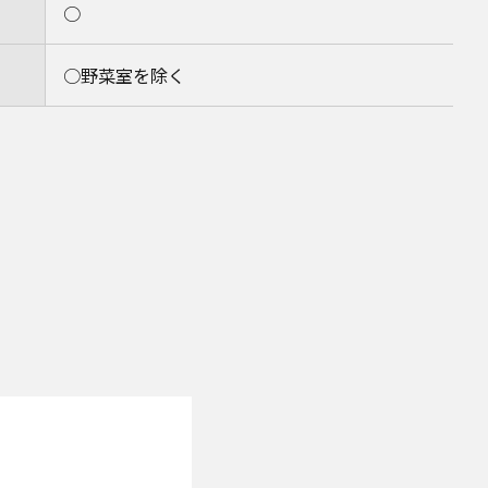
○
○野菜室を除く