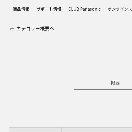
メ
商品情報
サポート情報
CLUB Panasonic
オンライン
イ
ン
コ
カテゴリー概要へ
ン
テ
ン
ツ
に
ス
キ
ッ
概要
プ