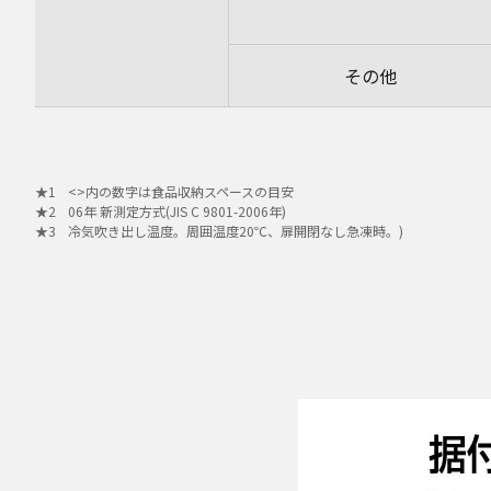
その他
<>内の数字は食品収納スペースの目安
06年 新測定方式(JIS C 9801-2006年)
冷気吹き出し温度。周囲温度20℃、扉開閉なし急凍時。)