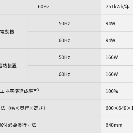
60Hz
251kWh/年
50Hz
94W
電動機
60Hz
94W
50Hz
166W
電熱装置
60Hz
166W
★3
エネ基準達成率
100%
寸法（幅×奥行×高さ）
600×648×
据付必要奥行寸法
648mm