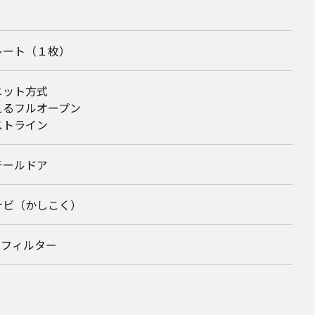
レート（１枚）
ニット方式
えるフルオープン
ストライン
チールドア
ナビ（かしこく）
ンフィルター