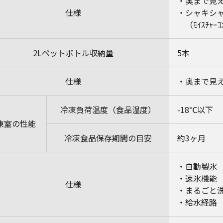
・奥まで見
仕様
・シャキシ
（ﾓｲｽﾁｬｰｺ
2Lペットボトル収納量
5本
仕様
・奥まで見
冷凍負荷温度（食品温度）
-18℃以下
凍室の性能
冷凍食品保存期間の目安
約3ヶ月
・自動製氷
・速氷機能
仕様
・まるごと
・給水経路