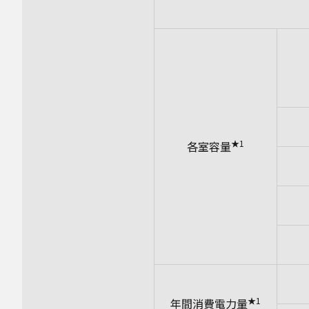
★1
各室容量
★1
年間消費電力量