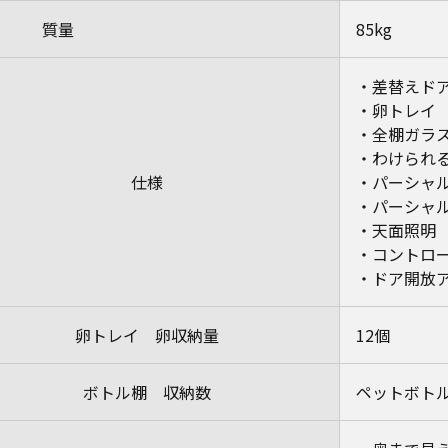
質量
85kg
・差替えド
・卵トレイ
・全棚ガラ
・わけられ
仕様
・パーシャル
・パーシャ
・天面照明
・コントロ
・ドア開放
卵トレイ 卵収納量
12個
ボトル棚 収納数
ペットボトル1