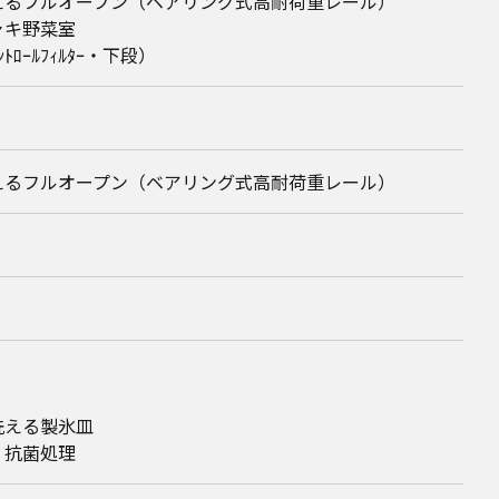
えるフルオープン（ベアリング式高耐荷重レール）
ャキ野菜室
ﾝﾄﾛｰﾙﾌｨﾙﾀｰ・下段）
えるフルオープン（ベアリング式高耐荷重レール）
洗える製氷皿
 抗菌処理