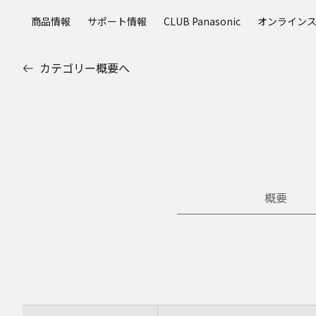
メ
商品情報
サポート情報
CLUB Panasonic
オンライン
イ
ン
コ
カテゴリー概要へ
ン
テ
ン
ツ
に
ス
キ
ッ
概要
プ