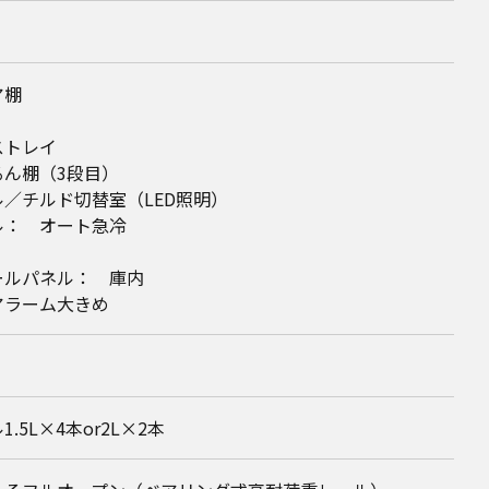
ア棚
ストレイ
るん棚（3段目）
／チルド切替室（LED照明）
ル： オート急冷
ールパネル： 庫内
アラーム大きめ
.5L×4本or2L×2本