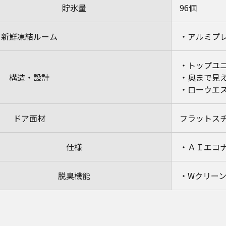
貯氷量
96個
新鮮凍結ルーム
・アルミプ
・トップユ
構造・設計
・奥まで見
・ローウエ
ドア面材
フラットス
仕様
・ＡＩエコ
脱臭機能
・Wクリー