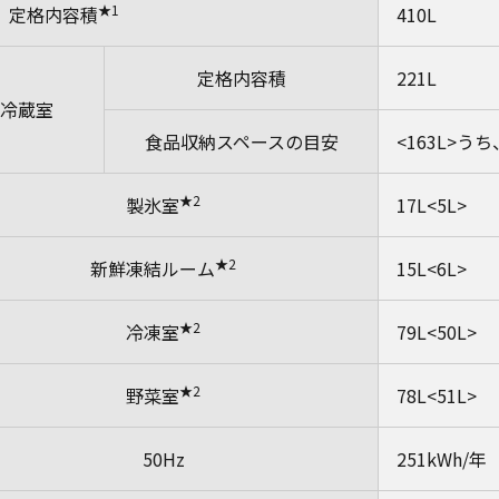
★1
定格内容積
410L
定格内容積
221L
冷蔵室
食品収納スペースの目安
<163L>う
★2
製氷室
17L<5L>
★2
新鮮凍結ルーム
15L<6L>
★2
冷凍室
79L<50L>
★2
野菜室
78L<51L>
50Hz
251kWh/年