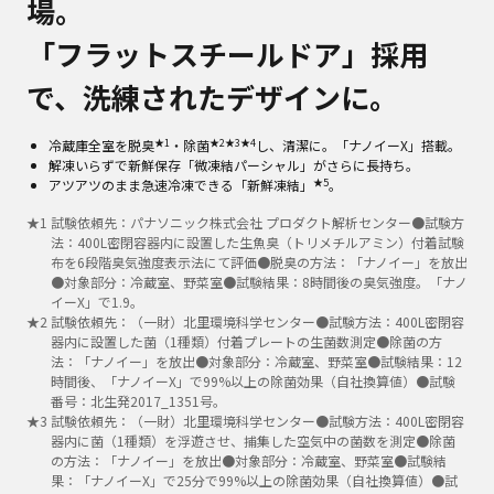
場。
「フラットスチールドア」採用
で、洗練されたデザインに。
★1
★2
★3
★4
冷蔵庫全室を脱臭
・除菌
し、清潔に。「ナノイーX」搭載。
解凍いらずで新鮮保存「微凍結パーシャル」がさらに長持ち。
★5
アツアツのまま急速冷凍できる「新鮮凍結」
。
★
1
試験依頼先：パナソニック株式会社 プロダクト解析センター●試験方
法：400L密閉容器内に設置した生魚臭（トリメチルアミン）付着試験
布を6段階臭気強度表示法にて評価●脱臭の方法：「ナノイー」を放出
●対象部分：冷蔵室、野菜室●試験結果：8時間後の臭気強度。「ナノ
イーX」で1.9。
★
2
試験依頼先：（一財）北里環境科学センター●試験方法：400L密閉容
器内に設置した菌（1種類）付着プレートの生菌数測定●除菌の方
法：「ナノイー」を放出●対象部分：冷蔵室、野菜室●試験結果：12
時間後、「ナノイーX」で99%以上の除菌効果（自社換算値）●試験
番号：北生発2017_1351号。
★
3
試験依頼先：（一財）北里環境科学センター●試験方法：400L密閉容
器内に菌（1種類）を浮遊させ、捕集した空気中の菌数を測定●除菌
の方法：「ナノイー」を放出●対象部分：冷蔵室、野菜室●試験結
果：「ナノイーX」で25分で99%以上の除菌効果（自社換算値）●試