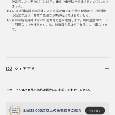
験番号：北生発2017_0188号。●食中毒予防を保証するものではあり
ません。
★
4
400L密閉容器での試験による≪浮遊菌≫40分後≪付着菌≫12時間後
の効果であり、実使用空間での実証結果ではありません。
★
5
新鮮凍結使用時は約20％消費電力量が増加します。周囲温度20℃、ド
ア開閉なし（当社測定）。尚、消費電力量は使用条件により異なりま
す。
シェアする
※オープン価格商品の価格は販売店にお問い合わせください。