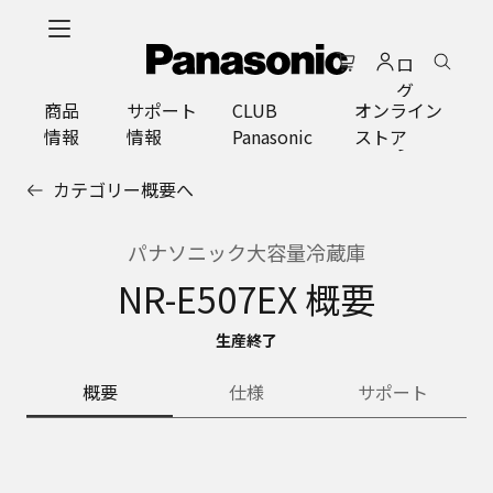
メ
イ
ロ
ン
グ
コ
商品
サポート
CLUB
オンライン
イ
ン
情報
情報
Panasonic
ストア
ン
テ
ン
カテゴリー概要へ
ツ
に
ス
パナソニック大容量冷蔵庫
キ
NR-E507EX 概要
ッ
プ
生産終了
概要
仕様
サポート