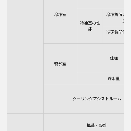
冷凍室
冷凍負荷温度
度）
冷凍室の性
能
冷凍食品保存
安
仕様
製氷室
貯氷量
クーリングアシストルーム
構造・設計