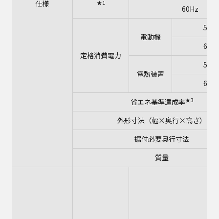
仕様
★1
60Hz
50H
電動機
60H
定格消費電力
50H
電熱装置
60H
★3
省エネ基準達成率
外形寸法（幅×奥行×高さ）
据付必要奥行寸法
質量