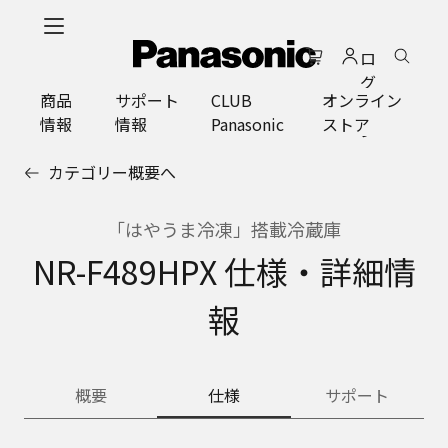
メ
イ
ロ
ン
グ
コ
商品
サポート
CLUB
オンライン
イ
ン
情報
情報
Panasonic
ストア
ン
テ
ン
カテゴリー概要へ
ツ
に
ス
「はやうま冷凍」搭載冷蔵庫
キ
NR-F489HPX 仕様・詳細情
ッ
プ
報
概要
仕様
サポート