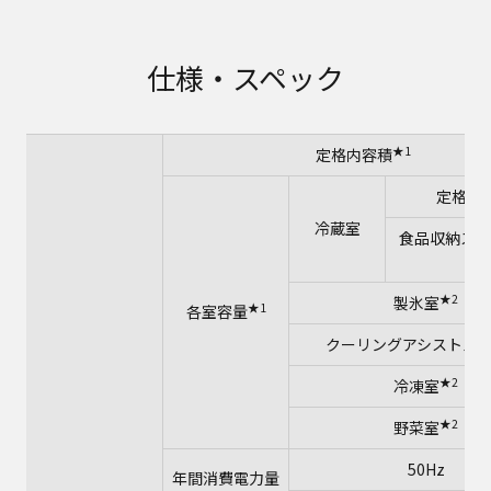
仕様・スペック
★1
定格内容積
定格内
冷蔵室
食品収納スペ
安
★2
製氷室
★1
各室容量
クーリングアシストル
★2
冷凍室
★2
野菜室
50Hz
年間消費電力量