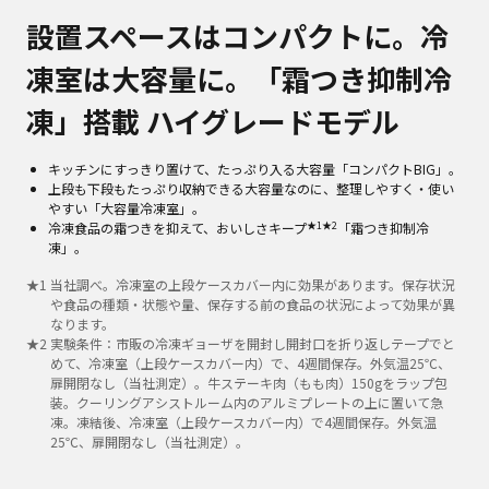
設置スペースはコンパクトに。冷
凍室は大容量に。「霜つき抑制冷
凍」搭載 ハイグレードモデル
キッチンにすっきり置けて、たっぷり入る大容量「コンパクトBIG」。
上段も下段もたっぷり収納できる大容量なのに、整理しやすく・使い
やすい「大容量冷凍室」。
★1
★2
冷凍食品の霜つきを抑えて、おいしさキープ
「霜つき抑制冷
凍」。
★
1
当社調べ。冷凍室の上段ケースカバー内に効果があります。保存状況
や食品の種類・状態や量、保存する前の食品の状況によって効果が異
なります。
★
2
実験条件：市販の冷凍ギョーザを開封し開封口を折り返しテープでと
めて、冷凍室（上段ケースカバー内）で、4週間保存。外気温25℃、
扉開閉なし（当社測定）。牛ステーキ肉（もも肉）150gをラップ包
装。クーリングアシストルーム内のアルミプレートの上に置いて急
凍。凍結後、冷凍室（上段ケースカバー内）で4週間保存。外気温
25℃、扉開閉なし（当社測定）。