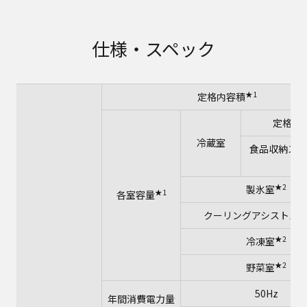
仕様・スペック
★1
定格内容積
定格内
冷蔵室
食品収納スペ
安
★2
製氷室
★1
各室容量
クーリングアシストル
★2
冷凍室
★2
野菜室
50Hz
年間消費電力量