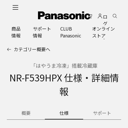
メ
イ
ロ
ン
グ
コ
商品
サポート
CLUB
オンライン
イ
ン
情報
情報
Panasonic
ストア
ン
テ
ン
カテゴリー概要へ
ツ
に
ス
「はやうま冷凍」搭載冷蔵庫
キ
NR-F539HPX 仕様・詳細情
ッ
プ
報
概要
仕様
サポート