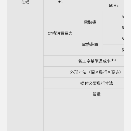
仕様
★1
60Hz
50H
電動機
60H
定格消費電力
50H
電熱装置
60H
★3
省エネ基準達成率
外形寸法（幅×奥行×高さ）
据付必要奥行寸法
質量