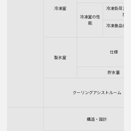
冷凍室
冷凍負荷温度
度）
冷凍室の性
能
冷凍食品保存
安
仕様
製氷室
貯氷量
クーリングアシストルーム
構造・設計