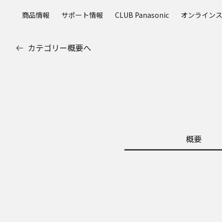
メ
商品情報
サポート情報
CLUB Panasonic
オンライン
イ
ン
コ
カテゴリー概要へ
ン
テ
ン
ツ
に
ス
キ
ッ
概要
プ