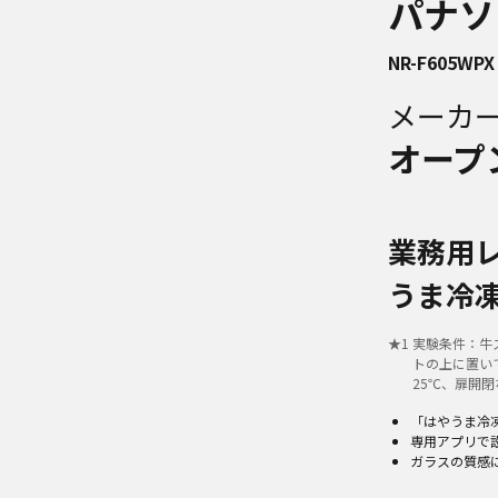
パナソ
NR-F605WPX
メーカ
オープ
業務用
うま冷
★
1
実験条件：牛
トの上に置い
25℃、扉開
「はやうま冷
専用アプリで
ガラスの質感