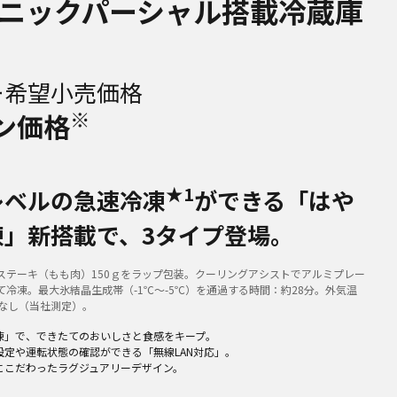
ニックパーシャル搭載冷蔵庫
ー希望小売価格
※
ン価格
★1
レベルの急速冷凍
ができる「はや
凍」新搭載で、3タイプ登場。
ステーキ（もも肉）150ｇをラップ包装。クーリングアシストでアルミプレー
て冷凍。最大氷結晶生成帯（-1℃～-5℃）を通過する時間：約28分。外気温
閉なし（当社測定）。
凍」で、できたてのおいしさと食感をキープ。
設定や運転状態の確認ができる「無線LAN対応」。
にこだわったラグジュアリーデザイン。