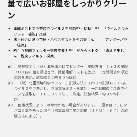
量で広いお部屋をしっかりクリー
ン
★1
★2
電解ミストで浮遊菌やウイルスを除菌
・抑制！
「ウイルスウォ
ッシャー機能」搭載
床上付近に漂う花粉・ハウスダストを強力集じん！ 「アンダーパワ
ー吸気」
★3
約１０年間フィルター交換不要！
だからおトク！「洗える集じ
ん・脱臭フィルター採用」
★
1
試験機関：（財）北里環境科学センター。試験方法：１ｍ３の試験
ＢＯＸ内に菌を浮遊させ、除菌電解ミストを放出、一定時間後の浮遊
菌数を測定。試験結果：約９９％除菌
★
2
（財）北里環境科学センター。試験方法：１ｍ３の試験ＢＯＸ内に
ウイルスを浮遊させ、除菌電解ミストを放出、一定時間後に浮遊ウイ
ルスを採取し、ＴＣＩＤ５０法にて測定。試験結果：約９９％抑
制。
★
3
使用状況によっては寿命が短い場合があります。一般家庭で１日タ
バコ５本を吸った場合（日本電機工業会規格（ＪＥＭ１４６７）の試
験方法による）。