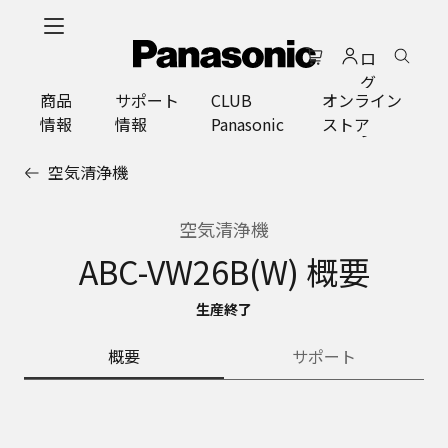
メ
イ
ロ
ン
グ
コ
商品
サポート
CLUB
オンライン
イ
ン
情報
情報
Panasonic
ストア
ン
テ
ン
空気清浄機
ツ
に
ス
空気清浄機
キ
ABC-VW26B(W) 概要
ッ
プ
生産終了
概要
サポート