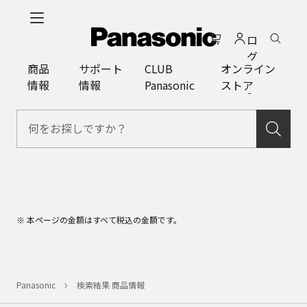
メ
イ
ロ
ン
グ
コ
商品
サポート
CLUB
オンライン
イ
ン
情報
情報
Panasonic
ストア
ン
テ
ン
ツ
に
ス
キ
ッ
プ
※ 本ページの金額はすべて税込の金額です。
Panasonic
検索結果 商品情報