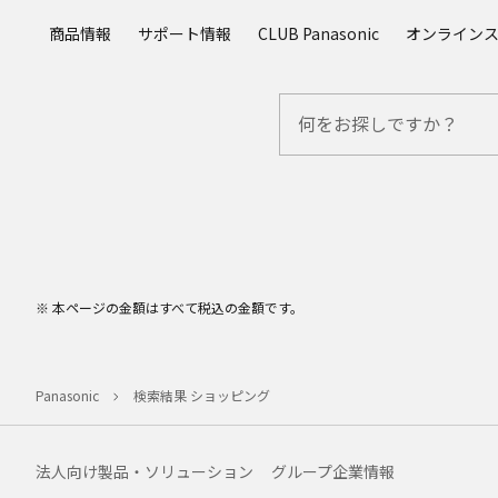
メ
商品情報
サポート情報
CLUB Panasonic
オンライン
イ
ン
コ
ン
テ
ン
ツ
に
ス
キ
ッ
※ 本ページの金額はすべて税込の金額です。
プ
Panasonic
検索結果 ショッピング
法人向け製品・ソリューション
グループ企業情報