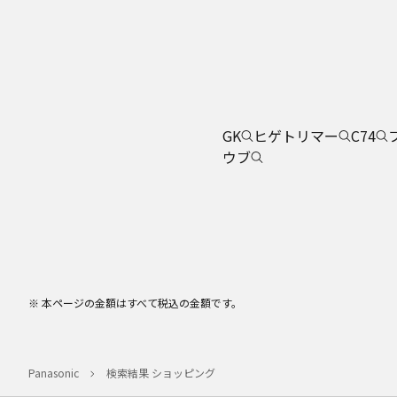
GK
ヒゲトリマー
C74
ウブ
※ 本ページの金額はすべて税込の金額です。
Panasonic
検索結果 ショッピング