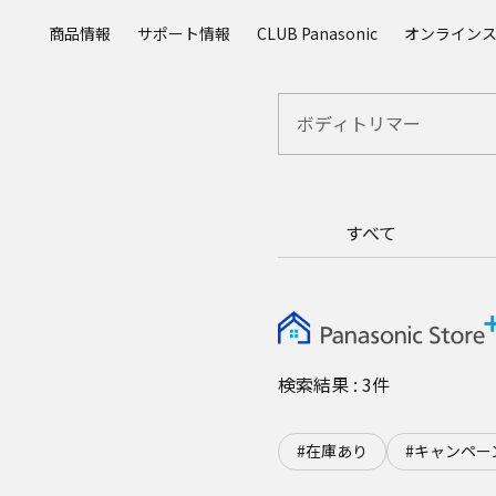
メ
商品情報
サポート情報
CLUB Panasonic
オンライン
イ
ン
コ
ン
テ
ン
ツ
に
すべて
ス
キ
ッ
プ
検索結果 : 3件
#在庫あり
#キャンペー