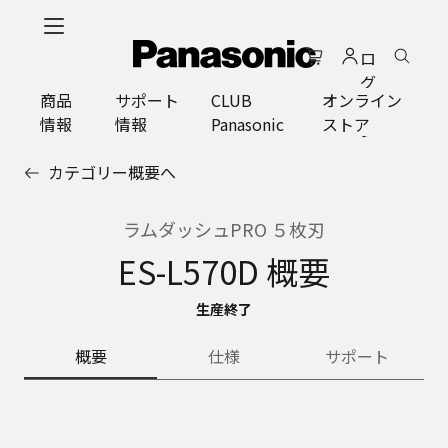
メ
イ
ロ
ン
グ
コ
商品
サポート
CLUB
オンライン
イ
ン
情報
情報
Panasonic
ストア
ン
テ
ン
カテゴリー概要へ
ツ
に
ス
ラムダッシュPRO ５枚刃
キ
ES-L570D 概要
ッ
プ
生産終了
概要
仕様
サポート