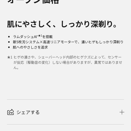
肌にやさしく、しっかり深剃り。
★1
ラムダッシュAI⁺
を搭載
新5枚刃システム×高速リニアモーターで、濃いヒゲもしっかり深剃り
肌へのやさしさを追求
★
1
ヒゲの濃さや、シェーバーヘッド内部のヒゲクズによって、センサー
が反応（駆動音の変化）しない場合がありますが、異常ではありませ
ん。
シェアする