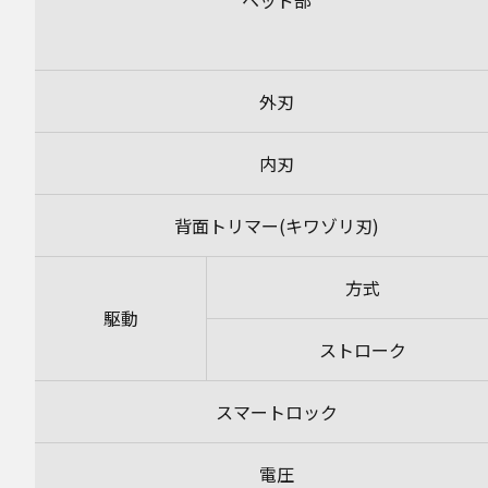
ヘッド部
外刃
内刃
背面トリマー(キワゾリ刃)
方式
駆動
ストローク
スマートロック
電圧