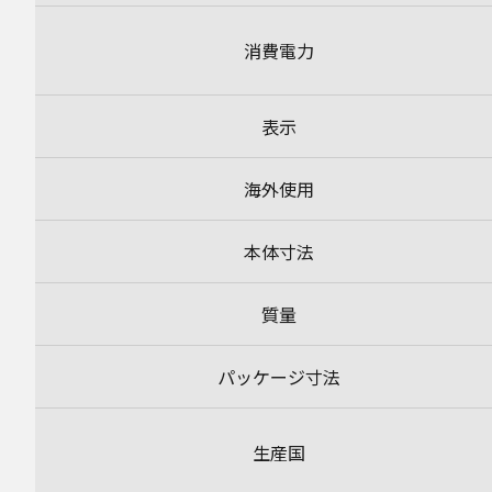
消費電力
表示
海外使用
本体寸法
質量
パッケージ寸法
生産国