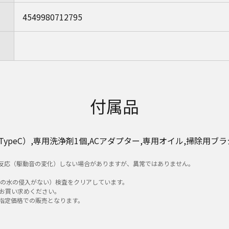
4549980712795
付属品
-TypeC）,専用洗浄剤1個,ACアダプター,専用オイル,掃除用ブラ
反応（駆動音の変化）しない場合がありますが、異常ではありません。
る量の水の侵入がない）検査をクリアしています。
お買い求めください。
指定価格での販売となります。