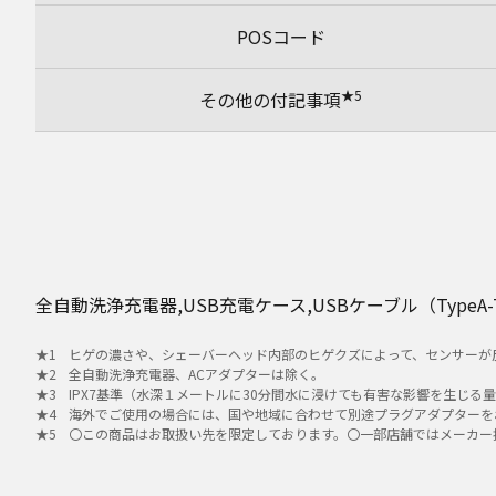
POSコード
★5
その他の付記事項
全自動洗浄充電器,USB充電ケース,USBケーブル（TypeA
ヒゲの濃さや、シェーバーヘッド内部のヒゲクズによって、センサーが
全自動洗浄充電器、ACアダプターは除く。
IPX7基準（水深１メートルに30分間水に浸けても有害な影響を生じ
海外でご使用の場合には、国や地域に合わせて別途プラグアダプターを
〇この商品はお取扱い先を限定しております。〇一部店舗ではメーカー