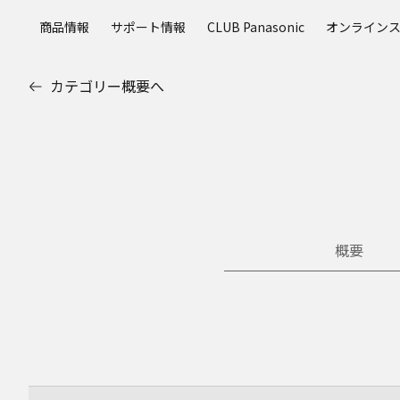
メ
商品情報
サポート情報
CLUB Panasonic
オンライン
イ
ン
コ
カテゴリー概要へ
ン
テ
ン
ツ
に
ス
キ
ッ
概要
プ