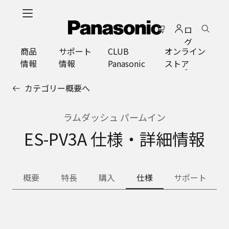
メ
イ
ロ
ン
グ
コ
商品
サポート
CLUB
オンライン
イ
ン
情報
情報
Panasonic
ストア
ン
テ
ン
カテゴリー概要へ
ツ
に
ス
ラムダッシュ パームイン
キ
ES-PV3A 仕様・詳細情報
ッ
プ
概要
特長
購入
仕様
サポート