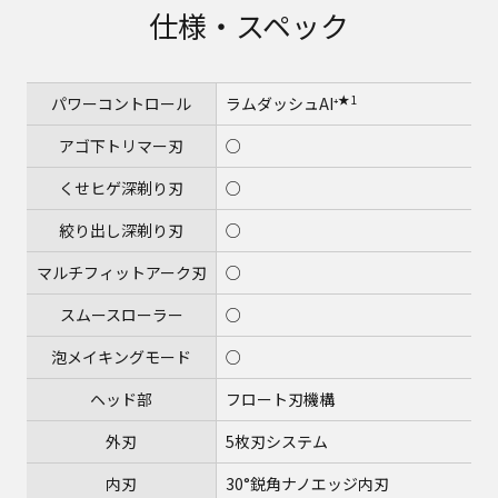
仕様・スペック
★1
パワーコントロール
ラムダッシュAI⁺
アゴ下トリマー刃
○
くせヒゲ深剃り刃
○
絞り出し深剃り刃
○
マルチフィットアーク刃
○
スムースローラー
○
泡メイキングモード
○
ヘッド部
フロート刃機構
外刃
5枚刃システム
内刃
30°鋭角ナノエッジ内刃