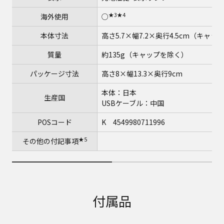
★3
★4
海外使用
○
本体寸法
高さ5.7×幅7.2×奥行4.5cm（キャ
質量
約135g（キャップを除く）
パッケージ寸法
高さ8×幅13.3×奥行9cm
本体：日本
生産国
USBケーブル：中国
POSコード
K 4549980711996
★5
その他の付記事項
付属品