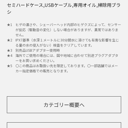
セミハードケース,USBケーブル,専用オイル,掃除用ブラ
シ
ヒゲの濃さや、シェーバーヘッド内部のヒゲクズによって、センサー
が反応（駆動音の変化）しない場合がありますが、異常ではありま
せん。
IPX7基準（水深１メートルに30分間水に浸けても有害な影響を生じ
る量の水の侵入がない）検査をクリアしています。
別売品USBアダプター使用時
海外でご使用の場合には、国や地域に合わせて別途プラグアダプタ
ーをお買い求めください。
〇この商品はお取扱い先を限定しております。〇一部店舗ではメー
カー指定価格での販売となります。
カテゴリー概要へ