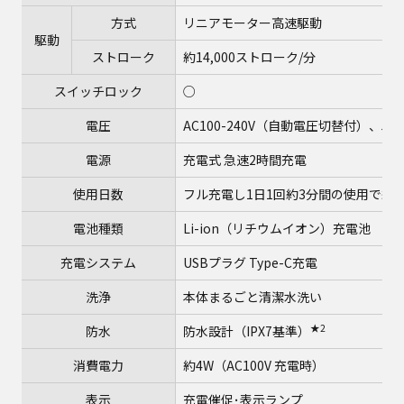
方式
リニアモーター高速駆動
駆動
ストローク
約14,000ストローク/分
スイッチロック
○
電圧
AC100-240V（自動電圧切替付）、5
電源
充電式 急速2時間充電
使用日数
フル充電し1日1回約3分間の使用で約1
電池種類
Li-ion（リチウムイオン）充電池
充電システム
USBプラグ Type-C充電
洗浄
本体まるごと清潔水洗い
★2
防水
防水設計（IPX7基準）
消費電力
約4W（AC100V 充電時）
表示
充電催促･表示ランプ