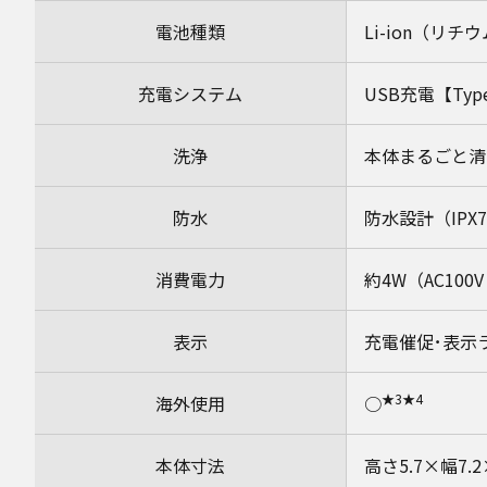
電池種類
Li-ion（リ
充電システム
USB充電【Typ
洗浄
本体まるごと清
防水
防水設計（IPX
消費電力
約4W（AC100
表示
充電催促･表示
★3
★4
海外使用
○
本体寸法
高さ5.7×幅7