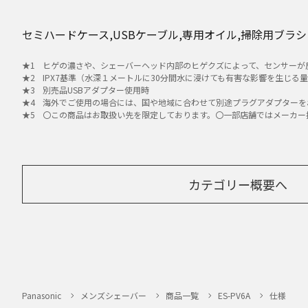
セミハードケース,USBケーブル,専用オイル,掃除用ブラシ
ヒゲの濃さや、シェーバーヘッド内部のヒゲクズによって、センサーが
IPX7基準（水深１メートルに30分間水に浸けても有害な影響を生じ
別売品USBアダプター使用時
海外でご使用の場合には、国や地域に合わせて別途プラグアダプターを
〇この商品はお取扱い先を限定しております。〇一部店舗ではメーカー
カテゴリー概要へ
Panasonic
メンズシェーバー
商品一覧
ES-PV6A
仕様