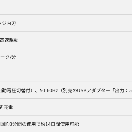
ッジ内刃
高速駆動
ローク/分
0V（自動電圧切替付）、50-60Hz（別売のUSBアダプター「出力：
時間充電
1回約3分間の使用で約14日間使用可能