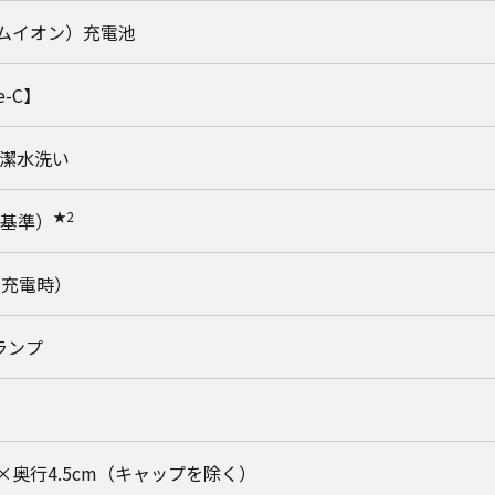
チウムイオン）充電池
e-C】
潔水洗い
★2
7基準）
V 充電時）
ランプ
.2×奥行4.5cm（キャップを除く）