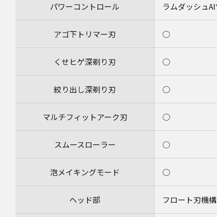
パワーコントロール
ラムダッシュAI
アゴ下トリマー刃
○
くせヒゲ深剃り刃
○
絞り出し深剃り刃
○
マルチフィットアーク刃
○
スムースローラー
○
泡メイキングモード
○
ヘッド部
フロート刃機構