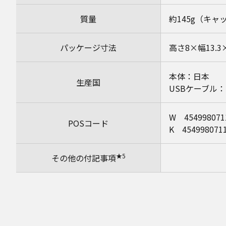
質量
約145g（キャ
パッケージ寸法
高さ8×幅13.3
本体：日本
生産国
USBケーブル
W 454998071
POSコード
K 454998071
★5
その他の付記事項