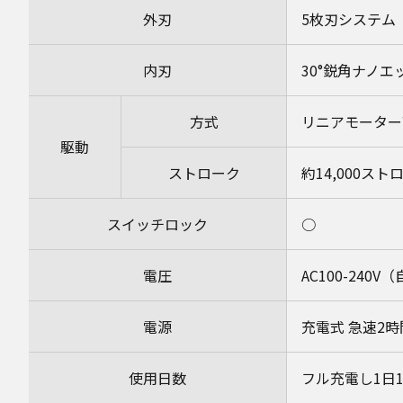
外刃
5枚刃システム
内刃
30°鋭角ナノエ
方式
リニアモーター
駆動
ストローク
約14,000スト
スイッチロック
○
電圧
AC100-24
電源
充電式 急速2
使用日数
フル充電し1日