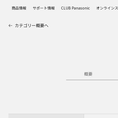
メ
商品情報
サポート情報
CLUB Panasonic
オンライン
イ
ン
コ
カテゴリー概要へ
ン
テ
ン
ツ
に
ス
キ
ッ
概要
プ