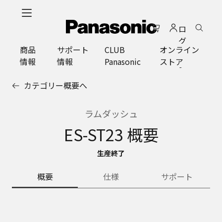
メ
イ
ロ
ン
グ
コ
商品
サポート
CLUB
オンライン
イ
ン
情報
情報
Panasonic
ストア
ン
テ
ン
カテゴリー概要へ
ツ
に
ス
ラムダッシュ
キ
ES-ST23 概要
ッ
プ
生産終了
概要
仕様
サポート