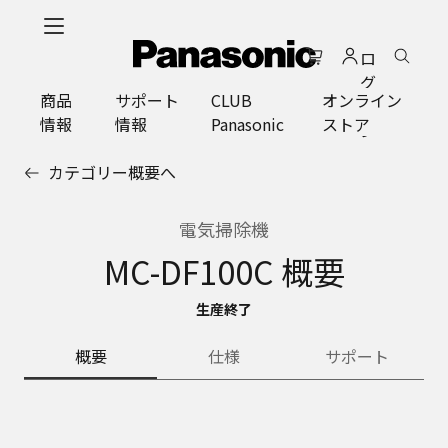
メ
イ
ロ
ン
グ
コ
商品
サポート
CLUB
オンライン
イ
ン
情報
情報
Panasonic
ストア
ン
テ
ン
カテゴリー概要へ
ツ
に
ス
電気掃除機
キ
MC-DF100C 概要
ッ
プ
生産終了
概要
仕様
サポート