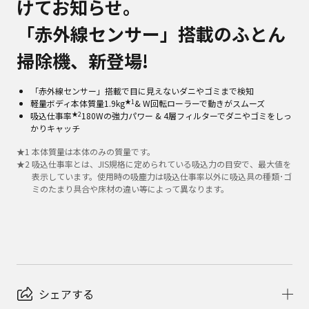
けてお知らせ。
「赤外線センサー」搭載のふとん
掃除機、新登場!
「赤外線センサー」搭載で目に見えないダニやゴミまで検知
★1
軽量ボディ本体質量1.9kg
& W回転ローラーで動きがスムーズ
★2
吸込仕事率
180Wの強力パワー & 4層フィルターでダニやゴミをしっ
かりキャッチ
★
1
本体質量は本体のみの質量です。
★
2
吸込仕事率とは、JIS規格に定められている吸込力の目安で、最大値を
表示しています。使用時の吸塵力は吸込仕事率以外に吸込具の種類･ゴ
ミのたまり具合や床材の違い等によって異なります。
シェアする