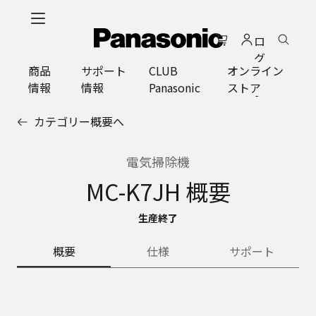
メ
イ
ロ
ン
グ
コ
商品
サポート
CLUB
オンライン
イ
ン
情報
情報
Panasonic
ストア
ン
テ
ン
カテゴリー概要へ
ツ
に
ス
電気掃除機
キ
MC-K7JH 概要
ッ
プ
生産終了
概要
仕様
サポート