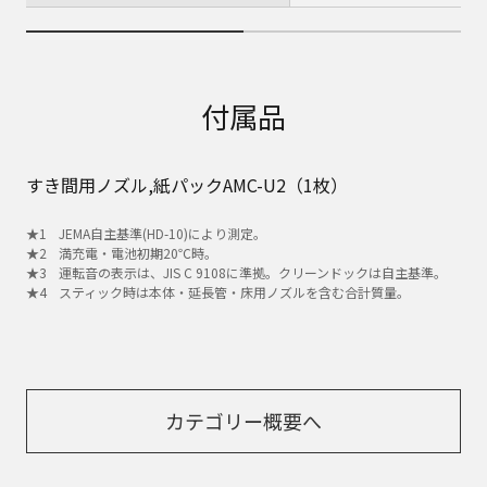
付属品
すき間用ノズル,紙パックAMC-U2（1枚）
JEMA自主基準(HD-10)により測定。
満充電・電池初期20℃時。
運転音の表示は、JIS C 9108に準拠。クリーンドックは自主基準。
スティック時は本体・延長管・床用ノズルを含む合計質量。
カテゴリー概要へ