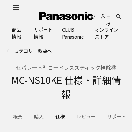
メ
イ
ロ
ン
グ
コ
商品
サポート
CLUB
オンライン
イ
ン
情報
情報
Panasonic
ストア
ン
テ
ン
カテゴリー概要へ
ツ
に
ス
セパレート型コードレススティック掃除機
キ
MC-NS10KE 仕様・詳細情
ッ
プ
報
概要
購入
仕様
レビュー
サポート