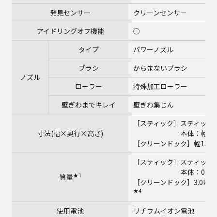
発見センサー
クリーンセンサー
アイドリングオフ機能
○
タイプ
パワーノズル
ブラシ
からまないブラシ
ノズル
ローラー
特殊加工ローラー
壁ぎわまでキレイ
壁ぎわ集じん
［スティック］スティック時：
寸法(幅×奥行×高さ)
本体：幅54×奥行き
［クリーンドック］幅134×
［スティック］スティック時：
本体：0.8k
★1
質量
［クリーンドック］3.0kg
★4
使用電池
リチウムイオン電池