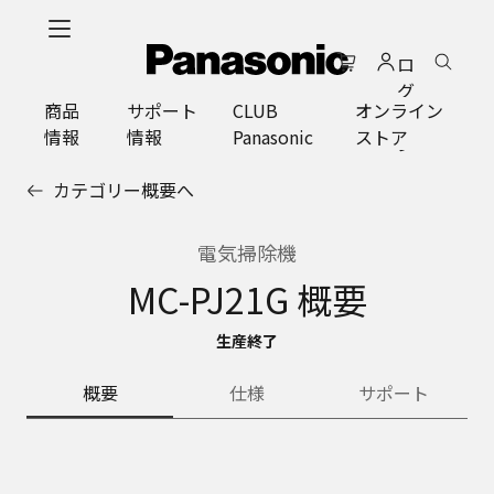
メ
イ
ロ
ン
グ
コ
商品
サポート
CLUB
オンライン
イ
ン
情報
情報
Panasonic
ストア
ン
テ
ン
カテゴリー概要へ
ツ
に
ス
電気掃除機
キ
MC-PJ21G 概要
ッ
プ
生産終了
概要
仕様
サポート