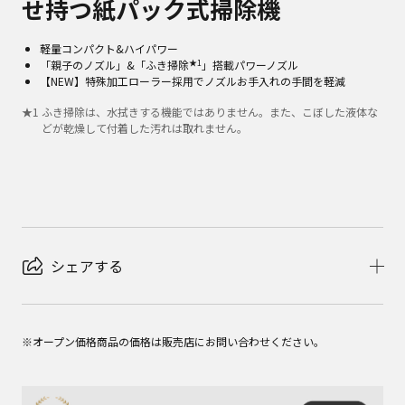
せ持つ紙パック式掃除機
軽量コンパクト&ハイパワー
★1
「親子のノズル」&「ふき掃除
」搭載パワーノズル
【NEW】特殊加工ローラー採用でノズルお手入れの手間を軽減
★
1
ふき掃除は、水拭きする機能ではありません。また、こぼした液体な
どが乾燥して付着した汚れは取れません。
シェアする
※オープン価格商品の価格は販売店にお問い合わせください。