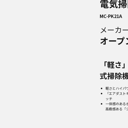
電気掃
MC-PK21A
メーカ
オープ
「軽さ
式掃除
軽さとハイパ
「エアダスト
ッチ
一体感のある
高級感ある「