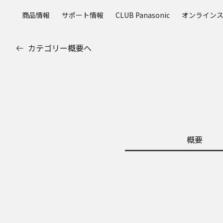
メ
商品情報
サポート情報
CLUB Panasonic
オンライン
イ
ン
コ
カテゴリー概要へ
ン
テ
ン
ツ
に
ス
キ
ッ
概要
プ